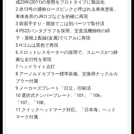
転
成23年(2011)の形態をプロトタイプに製品化
派
2 赤13号の通称ローズピンクと呼ばれる車体塗装、
出
車体各所のJRロゴなどを的確に再現
個
3 前面手すり・開放てこは別パーツで取付済
4 PS22パンタグラフを採用、交直流機独特の碍
子・屋根上配線(金属)でリアルに再現
5 Hゴムは黒色で再現
6 スロットレスモーターの採用で、スムースかつ静
粛な走行性を実現
7 ヘッドライト点灯
8 アーノルドカプラー標準装備。交換用ナックルカ
プラー付属
9 メーカーズプレート「日立」印刷済
10 選択式ナンバープレート:「101」「106」
「107」「108」
11 クイックヘッドマーク対応。「日本海」ヘッド
マーク付属