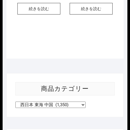
の
在
価
の
続きを読む
続きを読む
格
価
は
格
¥15,950
は
で
¥12,760
し
で
た。
す。
商品カテゴリー