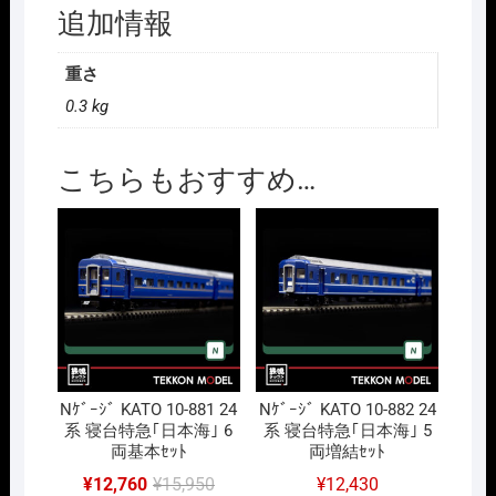
追加情報
重さ
0.3 kg
こちらもおすすめ…
Nｹﾞｰｼﾞ KATO 10-881 24
Nｹﾞｰｼﾞ KATO 10-882 24
系 寝台特急｢日本海｣ 6
系 寝台特急｢日本海｣ 5
両基本ｾｯﾄ
両増結ｾｯﾄ
元
現
¥
12,760
¥
15,950
¥
12,430