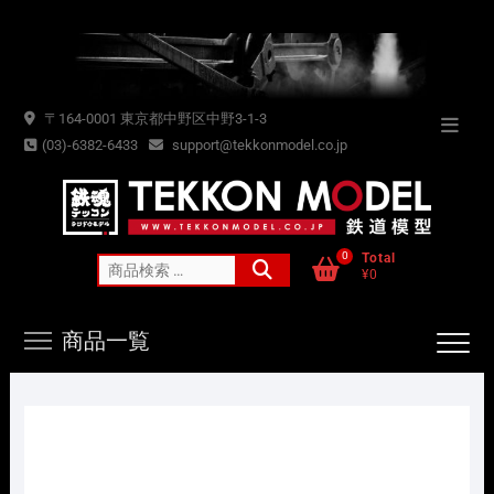
Skip
to
content
〒164-0001 東京都中野区中野3-1-3
Topba
(03)-6382-6433
support@tekkonmodel.co.jp
Menu
0
Total
検
¥0
索
対
商品一覧
象: