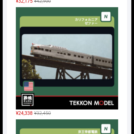
元
現
¥
32,175
¥
42,900
の
在
Nｹﾞ
価
の
格
価
は
格
¥42,900
は
で
¥32,175
し
で
た。
す。
元
現
¥
24,338
¥
32,450
の
在
Nｹﾞ
価
の