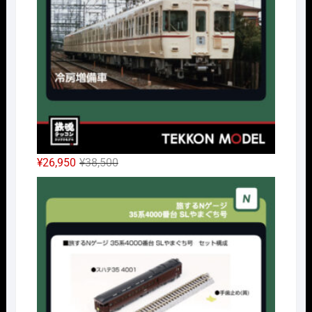
で
¥10,010
し
で
た。
す。
元
現
¥
26,950
¥
38,500
の
在
Nｹﾞ
価
の
格
価
は
格
¥38,500
は
で
¥26,950
し
で
た。
す。