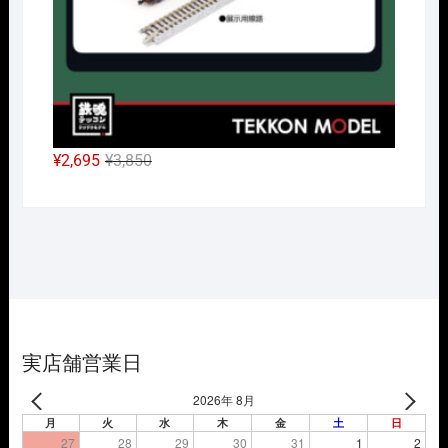
元
現
¥
2,695
¥
3,850
の
在
価
の
格
価
は
格
¥3,850
は
で
¥2,695
し
で
た。
す。
実店舗営業日
2026年 8月
月
火
水
木
金
土
日
27
28
29
30
31
1
2