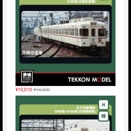
格
価
は
格
¥32,450
は
で
¥24,338
し
で
た。
す。
元
現
¥
10,010
¥
14,300
の
在
Nｹﾞ
価
の
格
価
は
格
¥14,300
は