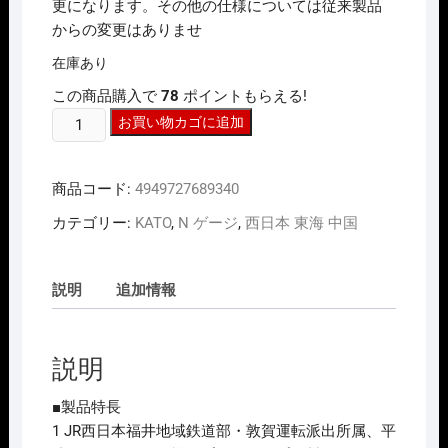
更になります。その他の仕様については従来製品
からの変更はありませ
在庫あり
この商品購入で
78
ポイントもらえる!
N
お買い物カゴに追加
ｹﾞ
ｰ
商品コード:
4949727689340
ｼﾞ
KATO
カテゴリー:
KATO
,
N ゲージ
,
西日本 東海 中国
3066-
D
EF81
説明
追加情報
一
般
色
説明
敦
賀
■製品特長
運
1 JR西日本福井地域鉄道部・敦賀運転派出所属、平