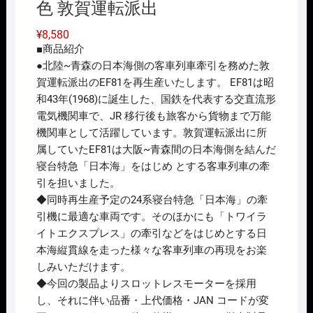
色 敦賀運転派出
¥
8,580
■商品紹介
●北陸~青森の日本海側の客車列車牽引を務めた敦
賀運転派出のEF81を再生産いたします。 EF81は昭
和43年(1968)に誕生した、国鉄を代表する交直流形
電気機関車で、JR 移行後も旅客から貨物まで万能
機関車として活躍しています。敦賀運転派出に所
属していたEF81は大阪~青森間の日本海側を結んだ
寝台特急「日本海」をはじめ とする客車列車の牽
引を担いました。
◆同時再生産予定の24系寝台特急「日本海」の牽
引機に最適な車両です。そのほかにも「トワイラ
イトエクスプレス」の牽引などをはじめとする日
本海縦貫線を走った様々な客車列車の再現をお楽
しみいただけます。
◆今回の製品よりスロットレスモーターを採用
し、それに伴い品番・上代価格・JAN コードが変