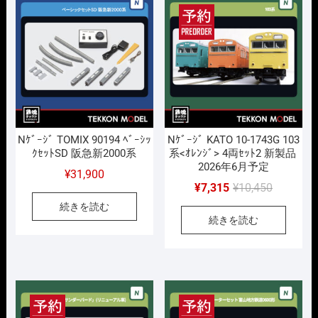
し
で
た。
す。
Nｹﾞｰｼﾞ TOMIX 90194 ﾍﾞｰｼｯ
Nｹﾞｰｼﾞ KATO 10-1743G 103
ｸｾｯﾄSD 阪急新2000系
系<ｵﾚﾝｼﾞ> 4両ｾｯﾄ2 新製品
2026年6月予定
¥
31,900
元
現
¥
7,315
¥
10,450
の
在
続きを読む
続きを読む
価
の
格
価
は
格
¥10,450
は
で
¥7,315
し
で