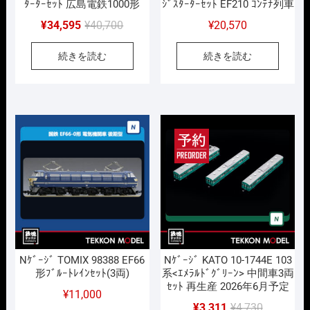
ﾀｰﾀｰｾｯﾄ 広島電鉄1000形
ｼﾞｽﾀｰﾀｰｾｯﾄ EF210 ｺﾝﾃﾅ列車
元
現
¥
34,595
¥
40,700
¥
20,570
の
在
続きを読む
続きを読む
価
の
格
価
は
格
¥40,700
は
で
¥34,595
し
で
た。
す。
Nｹﾞｰｼﾞ TOMIX 98388 EF66
Nｹﾞｰｼﾞ KATO 10-1744E 103
形ﾌﾞﾙｰﾄﾚｲﾝｾｯﾄ(3両)
系<ｴﾒﾗﾙﾄﾞｸﾞﾘｰﾝ> 中間車3両
ｾｯﾄ 再生産 2026年6月予定
¥
11,000
元
現
¥
3,311
¥
4,730