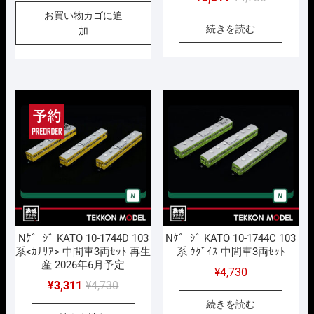
の
在
お買い物カゴに追
続きを読む
価
の
加
格
価
は
格
¥4,730
は
で
¥3,311
し
で
た。
す。
Nｹﾞｰｼﾞ KATO 10-1744D 103
Nｹﾞｰｼﾞ KATO 10-1744C 103
系<ｶﾅﾘｱ> 中間車3両ｾｯﾄ 再生
系 ｳｸﾞｲｽ 中間車3両ｾｯﾄ
産 2026年6月予定
¥
4,730
元
現
¥
3,311
¥
4,730
の
在
続きを読む