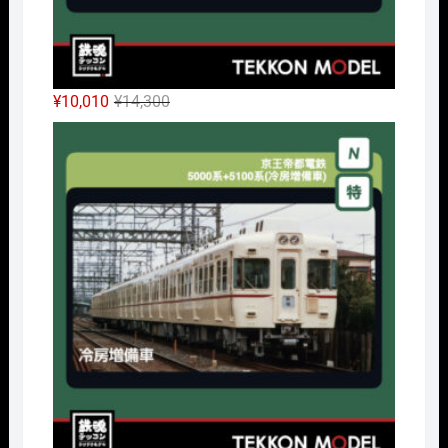
元
現
¥
10,010
¥
14,300
の
在
Nｹﾞ
価
の
格
価
は
格
¥14,300
は
で
¥10,010
し
で
た。
す。