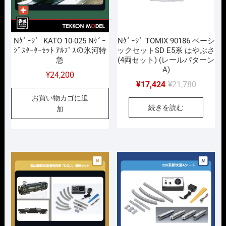
Nｹﾞｰｼﾞ KATO 10-025 Nｹﾞｰ
Nｹﾞｰｼﾞ TOMIX 90186 ベーシ
ｼﾞｽﾀｰﾀｰｾｯﾄ ｱﾙﾌﾟｽの氷河特
ックセットSD E5系 はやぶさ
急
(4両セット) (レールパターン
A)
¥
24,200
元
現
¥
17,424
¥
21,780
の
在
お買い物カゴに追
続きを読む
価
の
加
格
価
は
格
¥21,780
は
で
¥17,424
し
で
た。
す。