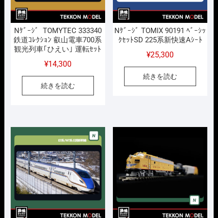
Nｹﾞｰｼﾞ TOMYTEC 333340
Nｹﾞｰｼﾞ TOMIX 90191 ﾍﾞｰｼｯ
鉄道ｺﾚｸｼｮﾝ 叡山電車700系
ｸｾｯﾄSD 225系新快速Aｼｰﾄ
観光列車｢ひえい｣ 運転ｾｯﾄ
¥
25,300
¥
14,300
続きを読む
続きを読む