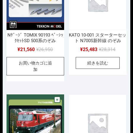
Nｹﾞｰｼﾞ TOMIX 90193 ﾍﾞｰｼｯ
KATO 10-001 スターターセッ
ｸｾｯﾄSD 500系のぞみ
ト N700S新幹線 のぞみ
元
現
元
現
¥
21,560
¥
26,950
¥
25,483
¥
28,314
の
在
の
在
お買い物カゴに追
続きを読む
価
の
価
の
加
格
価
格
価
は
格
は
格
¥26,950
は
¥28,314
は
で
¥21,560
で
¥25,483
し
で
し
で
た。
す。
た。
す。