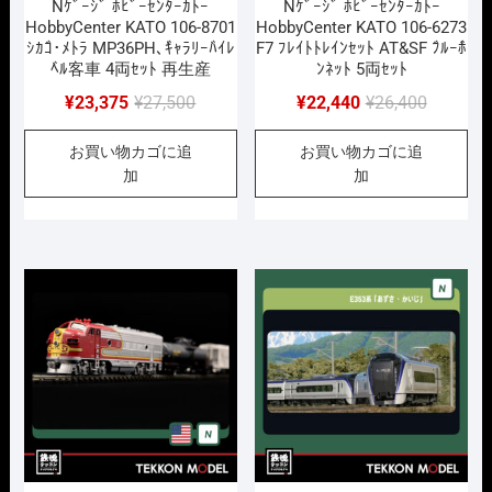
Nｹﾞｰｼﾞ ﾎﾋﾞｰｾﾝﾀｰｶﾄｰ
Nｹﾞｰｼﾞ ﾎﾋﾞｰｾﾝﾀｰｶﾄｰ
HobbyCenter KATO 106-8701
HobbyCenter KATO 106-6273
ｼｶｺ゙･ﾒﾄﾗ MP36PH､ｷ゙ｬﾗﾘｰﾊ゙ｲﾚ
F7 ﾌﾚｲﾄﾄﾚｲﾝｾｯﾄ AT&SF ﾌ゙ﾙｰﾎ゙
ﾍ゙ﾙ客車 4両ｾｯﾄ 再生産
ﾝﾈｯﾄ 5両ｾｯﾄ
元
現
元
現
¥
23,375
¥
27,500
¥
22,440
¥
26,400
の
在
の
在
お買い物カゴに追
お買い物カゴに追
価
の
価
の
加
加
格
価
格
価
は
格
は
格
¥27,500
は
¥26,400
は
で
¥23,375
で
¥22,440
し
で
し
で
た。
す。
た。
す。