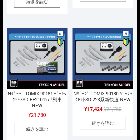
続きを読む
価
の
格
価
は
格
¥4,730
は
で
¥3,311
し
で
た。
す。
Nｹﾞｰｼﾞ TOMIX 90181 ﾍﾞｰｼｯ
Nｹﾞｰｼﾞ TOMIX 90180 ﾍﾞｰｼｯ
ｸｾｯﾄSD EF210ｺﾝﾃﾅ列車
ｸｾｯﾄSD 223系新快速 NEW
NEW
元
現
¥
17,424
¥
21,780
¥
21,780
の
在
続きを読む
価
の
続きを読む
格
価
は
格