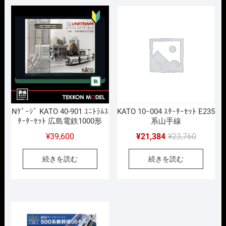
Nｹﾞｰｼﾞ KATO 40-901 ﾕﾆﾄﾗﾑｽ
KATO 10ｰ004 ｽﾀｰﾀｰｾｯﾄ E235
ﾀｰﾀｰｾｯﾄ 広島電鉄1000形
系山手線
元
現
¥
39,600
¥
21,384
¥
23,760
の
在
続きを読む
続きを読む
価
の
格
価
は
格
¥23,760
は
で
¥21,384
し
で