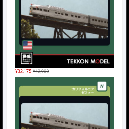
元
現
¥
32,175
¥
42,900
の
在
Nｹﾞ
価
の
格
価
は
格
¥42,900
は
で
¥32,175
し
で
た。
す。