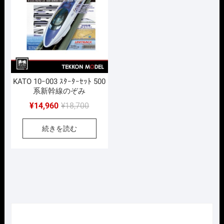
た。
す。
KATO 10ｰ003 ｽﾀｰﾀｰｾｯﾄ 500
系新幹線のぞみ
元
現
¥
14,960
¥
18,700
の
在
続きを読む
価
の
格
価
は
格
¥18,700
は
で
¥14,960
し
で
た。
す。