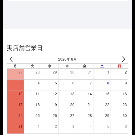
価
の
格
価
は
格
¥3,850
は
で
¥2,695
し
で
た。
す。
実店舗営業日
2026年 8月
月
火
水
木
金
土
日
27
28
29
30
31
1
2
3
4
5
6
7
8
9
10
11
12
13
14
15
16
17
18
19
20
21
22
23
24
25
26
27
28
29
30
31
1
2
3
4
5
6