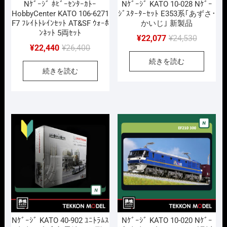
Nｹﾞｰｼﾞ ﾎﾋﾞｰｾﾝﾀｰｶﾄｰ
Nｹﾞｰｼﾞ KATO 10-028 Nｹﾞｰ
HobbyCenter KATO 106-6271
ｼﾞｽﾀｰﾀｰｾｯﾄ E353系｢あずさ･
F7 ﾌﾚｲﾄﾄﾚｲﾝｾｯﾄ AT&SF ｳｫｰﾎ゙
かいじ｣ 新製品
ﾝﾈｯﾄ 5両ｾｯﾄ
元
現
¥
22,077
¥
24,530
元
現
¥
22,440
¥
26,400
の
在
の
在
続きを読む
価
の
続きを読む
価
の
格
価
格
価
は
格
は
格
¥24,530
は
¥26,400
は
で
¥22,077
で
¥22,440
し
で
し
で
た。
す。
た。
す。
Nｹﾞｰｼﾞ KATO 40-902 ﾕﾆﾄﾗﾑｽ
Nｹﾞｰｼﾞ KATO 10-020 Nｹﾞｰ