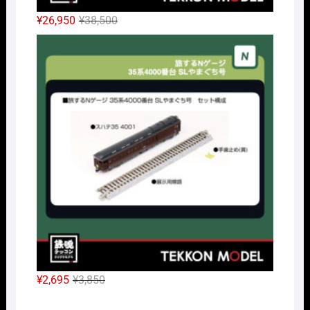
元
現
¥
26,950
¥
38,500
の
在
Nｹﾞ
価
の
格
価
は
格
¥38,500
は
で
¥26,950
し
で
た。
す。
元
現
¥
2,695
¥
3,850
の
在