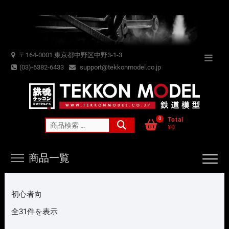
Skip
to
content
〒164-0001 東京都中野区中野3-1-3
Topba
(03)-6382-6433
support@tekkonmodel.co.jp
Menu
0
Total
検
¥0
索
対
商品一覧
象:
初心者向
新
全31件を表示
し