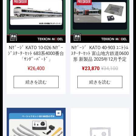
た。
す。
Nｹﾞｰｼﾞ KATO 10-026 Nｹﾞｰ
Nｹﾞｰｼﾞ KATO 40-903 ﾕﾆﾄﾗﾑ
ｼﾞｽﾀｰﾀｰｾｯﾄ 683系4000番台
ｽﾀｰﾀｰｾｯﾄ 富山地方鉄道0600
「ｻﾝﾀﾞｰﾊﾞｰﾄﾞ」
形 新製品 2025年12月予定
元
現
¥
26,400
¥
23,870
¥
34,100
の
在
続きを読む
続きを読む
価
の
格
価
は
格
¥34,100
は
で
¥23,870
し
で
た。
す。