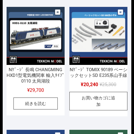
い
順
Nｹﾞｰｼﾞ 長鳴 CHANGMING
Nｹﾞｰｼﾞ TOMIX 90189 ベーシ
HXD1型電気機関車 輸入ﾀｲﾌﾟ
ックセットSD E235系山手線
0110 太局湖段
元
現
¥
20,240
¥
25,300
¥
29,700
の
在
お買い物カゴに追
価
の
続きを読む
加
格
価
は
格
¥25,300
は
で
¥20,240