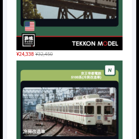
元
現
¥
24,338
¥
32,450
の
在
Nｹﾞ
価
の
格
価
は
格
¥32,450
は
で
¥24,338
し
で
た。
す。