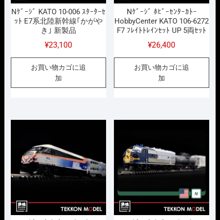
Nｹﾞｰｼﾞ KATO 10-006 ｽﾀｰﾀｰｾ
Nｹﾞｰｼﾞ ﾎﾋﾞｰｾﾝﾀｰｶﾄｰ
ｯﾄ E7系北陸新幹線｢かがや
HobbyCenter KATO 106-6272
き｣ 新製品
F7 ﾌﾚｲﾄﾄﾚｲﾝｾｯﾄ UP 5両ｾｯﾄ
¥
23,100
¥
26,400
お買い物カゴに追
お買い物カゴに追
加
加