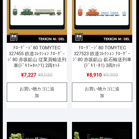
ﾅﾛｰｹﾞｰｼﾞ80 TOMYTEC
ﾅﾛｰｹﾞｰｼﾞ80 TOMYTEC
327455 鉄道ｺﾚｸｼｮﾝ ﾅﾛｰｹﾞｰ
327523 鉄道ｺﾚｸｼｮﾝ ﾅﾛｰｹﾞｰ
ｼﾞ80 赤坂鉱山 従業員輸送列
ｼﾞ80 赤坂鉱山 鉱石輸送列車
車(ﾃﾞｷ1+ﾎﾊﾌ1) 2両ｾｯﾄ
(ﾃﾞｷ1･ﾎ1) 3両ｾｯﾄ
元
現
元
現
¥
7,227
¥
8,030
¥
8,910
¥
9,900
の
在
の
在
お買い物カゴに追
お買い物カゴに追
価
の
価
の
加
加
格
価
格
価
は
格
は
格
¥8,030
は
¥9,900
は
で
¥7,227
で
¥8,910
し
で
し
で
た。
す。
た。
す。