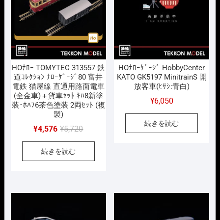
HOﾅﾛｰ TOMYTEC 313557 鉄
HOﾅﾛｰｹﾞｰｼﾞ HobbyCenter
道ｺﾚｸｼｮﾝ ﾅﾛｰｹﾞｰｼﾞ80 富井
KATO GK5197 MinitrainS 開
電鉄 猫屋線 直通用路面電車
放客車(ﾋｻｼ:青白)
(全金車)＋貨車ｾｯﾄ ｷﾊ8新塗
¥
6,050
装･ﾎﾊﾌ6茶色塗装 2両ｾｯﾄ (複
製)
続きを読む
元
現
¥
4,576
¥
5,720
の
在
続きを読む
価
の
格
価
は
格
¥5,720
は
で
¥4,576
し
で