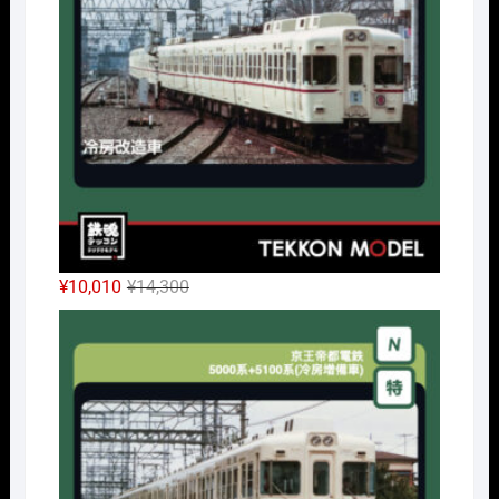
元
現
¥
10,010
¥
14,300
の
在
Nｹﾞ
価
の
格
価
は
格
¥14,300
は
で
¥10,010
し
で
た。
す。