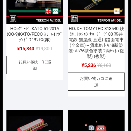
HOeｹﾞｰｼﾞ KATO 51-201A
HOﾅﾛｰ TOMYTEC 313540 鉄
(OO-9)KATO/PECO ｽﾓｰﾙｲﾝｸﾞ
道ｺﾚｸｼｮﾝ ﾅﾛｰｹﾞｰｼﾞ80 富井
ﾗﾝﾄﾞ ﾌﾟﾘﾝｾｽ(赤)
電鉄 猫屋線 直通用路面電車
(全金車)＋貨車ｾｯﾄ ｷﾊ8新塗
元
現
¥
15,840
¥
19,800
装･ﾎﾊﾌ6茶色塗装 2両ｾｯﾄ (複
の
在
製) (複製)
お買い物カゴに追
価
の
元
現
¥
5,236
¥
6,160
加
格
価
の
在
は
格
お買い物カゴに追
価
の
¥19,800
は
加
格
価
で
¥15,840
は
格
し
で
¥6,160
は
た。
す。
で
¥5,236
し
で
た。
す。