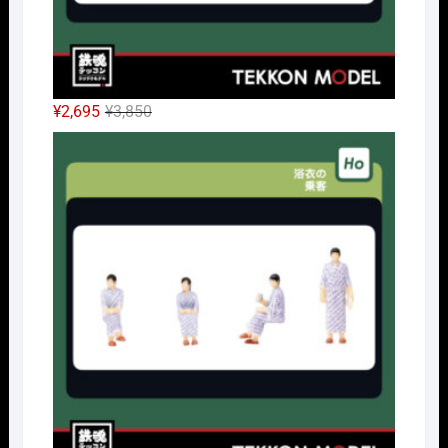
元
現
¥
2,695
¥
3,850
の
在
HOｹ
価
の
格
価
は
格
¥3,850
は
で
¥2,695
し
で
た。
す。