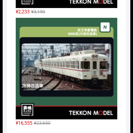
元
現
¥
2,233
¥
3,190
の
在
Nｹﾞ
価
の
格
価
は
格
¥3,190
は
で
¥2,233
し
で
た。
す。
元
現
¥
16,555
¥
23,650
の
在