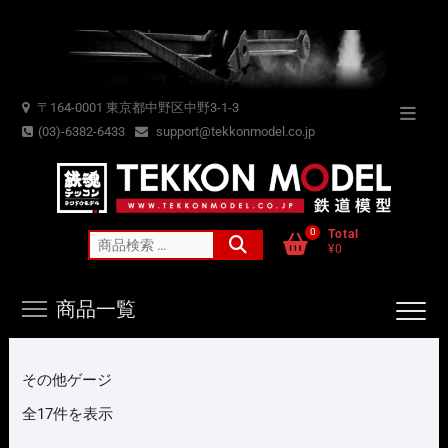
Skip
to
content
〒164-0001 東京都中野区中野3-1-3
Topba
(03)-6382-6433
support@tekkonmodel.co.jp
Menu
0
Total
検
¥0
索
対
商品一覧
象:
その他ゲージ
新
全17件を表示
し