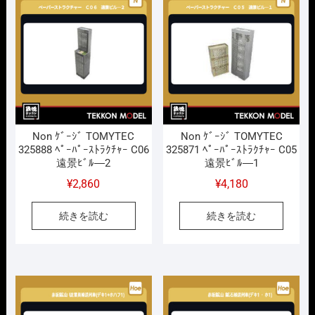
し
で
た。
す。
Non ｹﾞｰｼﾞ TOMYTEC
Non ｹﾞｰｼﾞ TOMYTEC
325888 ﾍﾟｰﾊﾟｰｽﾄﾗｸﾁｬｰ C06
325871 ﾍﾟｰﾊﾟｰｽﾄﾗｸﾁｬｰ C05
遠景ﾋﾞﾙ―2
遠景ﾋﾞﾙ―1
¥
2,860
¥
4,180
続きを読む
続きを読む