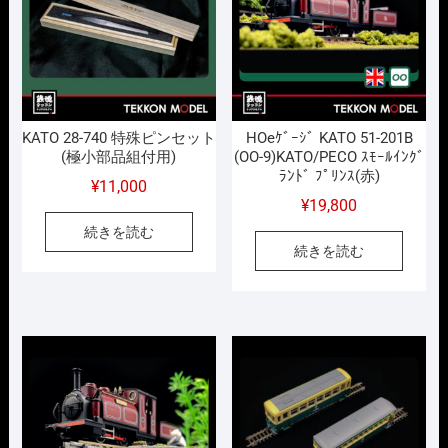
KATO 28-740 特殊ピンセット
HOeｹﾞｰｼﾞ KATO 51-201B
(極小部品組付用)
(OO-9)KATO/PECO ｽﾓｰﾙｲﾝｸﾞ
ﾗﾝﾄﾞ ﾌﾟﾘﾝｽ(赤)
¥
11,000
¥
19,800
続きを読む
続きを読む