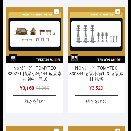
い
順
Nonｹﾞｰｼﾞ TOMYTEC
NONｹﾞｰｼﾞ TOMYTEC
330271 情景小物144 遠景素
330844 情景小物143 遠景素
材 神社･鳥居
材 鉄塔
元
現
¥
3,168
¥
3,960
¥
3,520
の
在
続きを読む
続きを読む
価
の
格
価
は
格
¥3,960
は
で
¥3,168