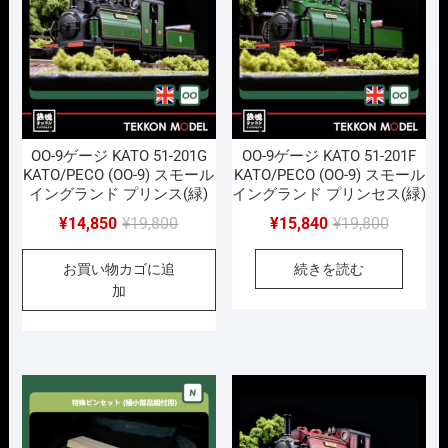
OO-9ゲージ KATO 51-201G
OO-9ゲージ KATO 51-201F
KATO/PECO (OO-9) スモール
KATO/PECO (OO-9) スモール
イングランド プリンス(緑)
イングランド プリンセス(緑)
元
現
元
現
¥
14,850
¥
19,800
¥
15,840
¥
19,800
の
在
の
在
お買い物カゴに追
続きを読む
価
の
価
の
加
格
価
格
価
は
格
は
格
¥19,800
は
¥19,800
は
で
¥14,850
で
¥15,840
し
で
し
で
た。
す。
た。
す。