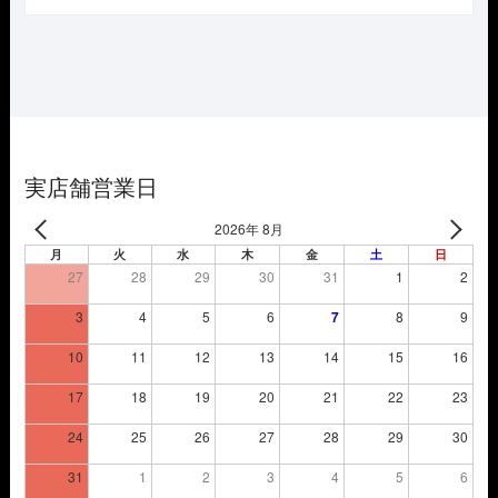
価
の
格
価
は
格
¥23,650
は
で
¥16,555
し
で
た。
す。
実店舗営業日
2026年 8月
月
火
水
木
金
土
日
27
28
29
30
31
1
2
3
4
5
6
7
8
9
10
11
12
13
14
15
16
17
18
19
20
21
22
23
24
25
26
27
28
29
30
31
1
2
3
4
5
6