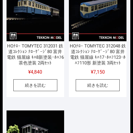
た。
す。
HOﾅﾛｰ TOMYTEC 312031 鉄
HOﾅﾛｰ TOMYTEC 312048 鉄
道ｺﾚｸｼｮﾝ ﾅﾛｰｹﾞｰｼﾞ80 富井
道ｺﾚｸｼｮﾝ ﾅﾛｰｹﾞｰｼﾞ80 富井
電鉄 猫屋線 ｷﾊ8新塗装･ﾎﾊﾌ6
電鉄 猫屋線 ｷﾊ17･ﾎﾊﾌ123･ﾎ
茶色塗装 2両ｾｯﾄ
ﾊﾌ110形 新塗装 3両ｾｯﾄ
¥
4,840
¥
7,150
続きを読む
続きを読む