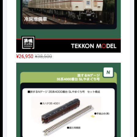
元
現
¥
26,950
¥
38,500
の
在
Nｹﾞ
価
の
格
価
は
格
¥38,500
は
で
¥26,950
し
で
た。
す。