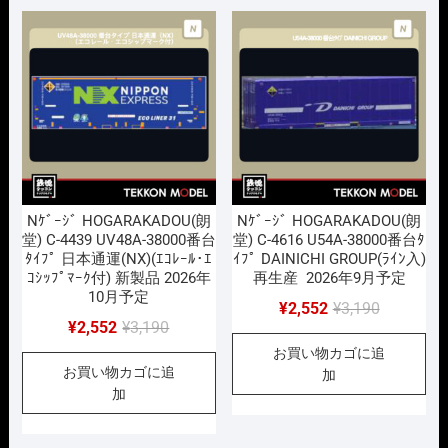
で
¥2,552
し
で
た。
す。
Nｹﾞｰｼﾞ HOGARAKADOU(朗
Nｹﾞｰｼﾞ HOGARAKADOU(朗
堂) C-4439 UV48A-38000番台
堂) C-4616 U54A-38000番台ﾀ
ﾀｲﾌﾟ 日本通運(NX)(ｴｺﾚｰﾙ･ｴ
ｲﾌﾟ DAINICHI GROUP(ﾗｲﾝ入)
ｺｼｯﾌﾟﾏｰｸ付) 新製品 2026年
再生産 2026年9月予定
10月予定
元
現
¥
2,552
¥
3,190
元
現
¥
2,552
¥
3,190
の
在
の
在
お買い物カゴに追
価
の
お買い物カゴに追
価
の
加
格
価
加
格
価
は
格
は
格
¥3,190
は
¥3,190
は