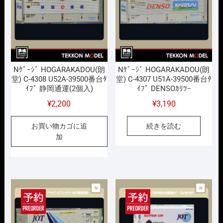
Nｹﾞｰｼﾞ HOGARAKADOU(朗
Nｹﾞｰｼﾞ HOGARAKADOU(朗
堂) C-4308 U52A-39500番台ﾀ
堂) C-4307 U51A-39500番台ﾀ
ｲﾌﾟ 静岡通運(2個入)
ｲﾌﾟ DENSOｶﾘﾂｰ
¥
2,200
¥
3,190
お買い物カゴに追
続きを読む
加