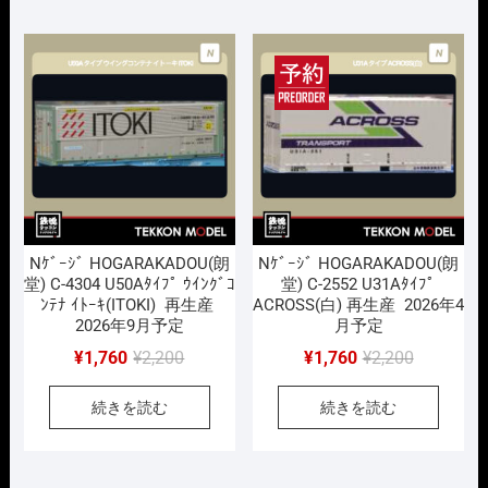
で
¥2,552
で
¥2,552
し
で
し
で
た。
す。
た。
す。
Nｹﾞｰｼﾞ HOGARAKADOU(朗
Nｹﾞｰｼﾞ HOGARAKADOU(朗
堂) C-4304 U50Aﾀｲﾌﾟ ｳｲﾝｸﾞｺ
堂) C-2552 U31Aﾀｲﾌﾟ
ﾝﾃﾅ ｲﾄｰｷ(ITOKI) 再生産
ACROSS(白) 再生産 2026年4
2026年9月予定
月予定
元
現
元
現
¥
1,760
¥
2,200
¥
1,760
¥
2,200
の
在
の
在
続きを読む
続きを読む
価
の
価
の
格
価
格
価
は
格
は
格
¥2,200
は
¥2,200
は