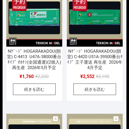
し
で
た。
す。
Nｹﾞｰｼﾞ HOGARAKADOU(朗
Nｹﾞｰｼﾞ HOGARAKADOU(朗
堂) C-4413 U47A‐38000番台
堂) C-4420 U51A‐39500番台ﾀ
ﾀｲﾌﾟ ｵｶｹﾝ(全国通運)(2個入)
ｲﾌﾟ 王子運送 再生産 2026年
再生産 2026年5月予定
4月予定
元
現
元
現
¥
1,760
¥
2,200
¥
2,552
¥
3,190
の
在
の
在
続きを読む
続きを読む
価
の
価
の
格
価
格
価
は
格
は
格
¥2,200
は
¥3,190
は
で
¥1,760
で
¥2,552
し
で
し
で