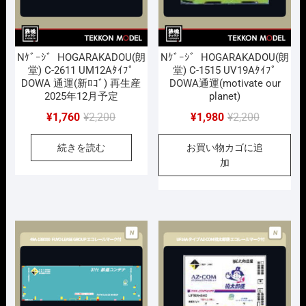
Nｹﾞｰｼﾞ HOGARAKADOU(朗
Nｹﾞｰｼﾞ HOGARAKADOU(朗
堂) C-2611 UM12Aﾀｲﾌﾟ
堂) C-1515 UV19Aﾀｲﾌﾟ
DOWA 通運(新ﾛｺﾞ) 再生産
DOWA通運(motivate our
2025年12月予定
planet)
元
現
元
現
¥
1,760
¥
2,200
¥
1,980
¥
2,200
の
在
の
在
続きを読む
お買い物カゴに追
価
の
価
の
加
格
価
格
価
は
格
は
格
¥2,200
は
¥2,200
は
で
¥1,760
で
¥1,980
し
で
し
で
た。
す。
た。
す。