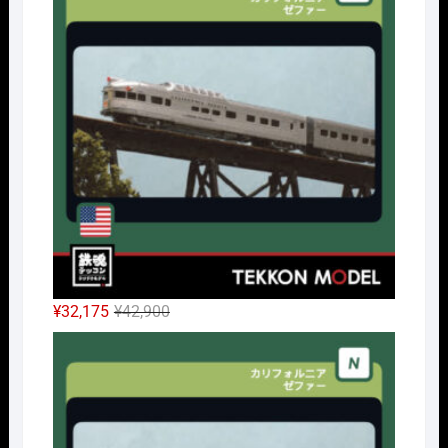
元
現
¥
32,175
¥
42,900
の
在
Nｹﾞ
価
の
格
価
は
格
¥42,900
は