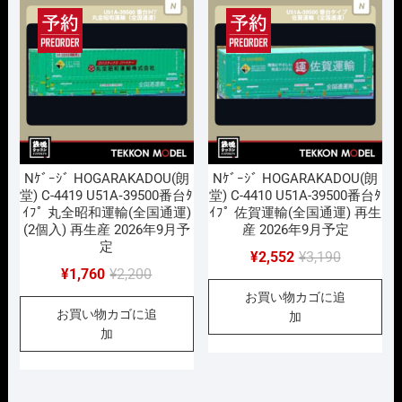
順
Nｹﾞｰｼﾞ HOGARAKADOU(朗
Nｹﾞｰｼﾞ HOGARAKADOU(朗
堂) C-4419 U51A‐39500番台ﾀ
堂) C-4410 U51A-39500番台ﾀ
ｲﾌﾟ 丸全昭和運輸(全国通運)
ｲﾌﾟ 佐賀運輸(全国通運) 再生
(2個入) 再生産 2026年9月予
産 2026年9月予定
定
元
現
¥
2,552
¥
3,190
元
現
¥
1,760
¥
2,200
の
在
の
在
お買い物カゴに追
価
の
お買い物カゴに追
価
の
加
格
価
加
格
価
は
格
は
格
¥3,190
は
¥2,200
は
で
¥2,552
で
¥1,760