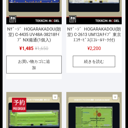
Nｹﾞｰｼﾞ HOGARAKADOU(朗
Nｹﾞｰｼﾞ HOGARAKADOU(朗
堂) C-4435 UV48A-38218ﾀｲ
堂) C-2613 UM12Aﾀｲﾌﾟ 東京
ﾌﾟ NX備通(1個入)
ｴｺｻｰﾋﾞｽ(ｴｺﾚｰﾙﾏｰｸ付)
元
現
¥
1,485
¥
1,650
¥
2,200
の
在
お買い物カゴに追
続きを読む
価
の
加
格
価
は
格
¥1,650
は
で
¥1,485
し
で
た。
す。