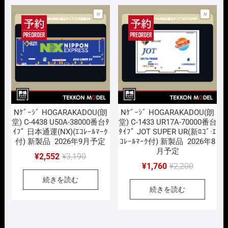
で
¥1,760
で
¥1,760
し
で
し
で
た。
す。
た。
す。
Nｹﾞｰｼﾞ HOGARAKADOU(朗
Nｹﾞｰｼﾞ HOGARAKADOU(朗
堂) C-4438 U50A-38000番台ﾀ
堂) C-1433 UR17A-70000番台
ｲﾌﾟ 日本通運(NX)(ｴｺﾚｰﾙﾏｰｸ
ﾀｲﾌﾟ JOT SUPER UR(新ﾛｺﾞ·ｴ
付) 新製品 2026年9月予定
ｺﾚｰﾙﾏｰｸ付) 新製品 2026年8
月予定
元
現
¥
2,552
¥
3,190
元
現
¥
1,760
¥
2,200
の
在
の
在
続きを読む
価
の
続きを読む
価
の
格
価
格
価
は
格
は
格
¥3,190
は
¥2,200
は