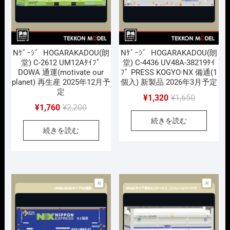
Nｹﾞｰｼﾞ HOGARAKADOU(朗
Nｹﾞｰｼﾞ HOGARAKADOU(朗
堂) C-2612 UM12Aﾀｲﾌﾟ
堂) C-4436 UV48A-38219ﾀｲ
DOWA 通運(motivate our
ﾌﾟ PRESS KOGYO·NX 備通(1
planet) 再生産 2025年12月予
個入) 新製品 2026年3月予定
定
元
現
¥
1,320
¥
1,650
元
現
¥
1,760
¥
2,200
の
在
の
在
続きを読む
価
の
続きを読む
価
の
格
価
格
価
は
格
は
格
¥1,650
は
¥2,200
は
で
¥1,320
で
¥1,760
し
で
し
で
た。
す。
た。
す。