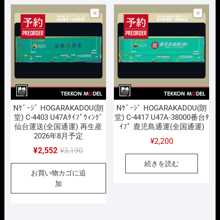
し
で
し
で
た。
す。
た。
す。
Nｹﾞｰｼﾞ HOGARAKADOU(朗
Nｹﾞｰｼﾞ HOGARAKADOU(朗
堂) C-4403 U47Aﾀｲﾌﾟｳｨﾝｸﾞ
堂) C-4417 U47A‐38000番台ﾀ
仙台運送(全国通運) 再生産
ｲﾌﾟ 鹿児島通運(全国通運)
2026年8月予定
¥
2,200
元
現
¥
2,552
¥
3,190
の
在
続きを読む
お買い物カゴに追
価
の
加
格
価
は
格
¥3,190
は