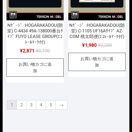
Nｹﾞｰｼﾞ HOGARAKADOU(朗
Nｹﾞｰｼﾞ HOGARAKADOU(朗
堂) C-4434 49A-138000番台ﾀ
堂) C-1105 UF16Aﾀｲﾌﾟ AZ-
ｲﾌﾟ FUYO LEASE GROUP(ｴｺ
COM 桃太郎便(ｴｺﾚｰﾙﾏｰｸ付)
ﾚｰﾙﾏｰｸ付)
元
現
¥
1,980
¥
2,200
元
現
¥
2,871
¥
3,190
の
在
の
在
お買い物カゴに追
価
の
お買い物カゴに追
価
の
加
格
価
加
格
価
は
格
は
格
¥2,200
は
¥3,190
は
で
¥1,980
で
¥2,871
し
で
し
で
た。
す。
1
2
3
4
5
→
た。
す。