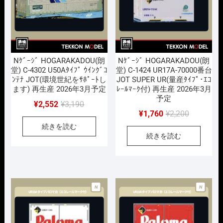
Nｹﾞｰｼﾞ HOGARAKADOU(朗
Nｹﾞｰｼﾞ HOGARAKADOU(朗
堂) C-4302 U50Aﾀｲﾌﾟ ｳｲﾝｸﾞｺ
堂) C-1424 UR17A-70000番台
ﾝﾃﾅ JOT(環境世紀をｻﾎﾟｰﾄし
JOT SUPER UR(量産ﾀｲﾌﾟ･ｴｺ
ます) 再生産 2026年3月予定
ﾚｰﾙﾏｰｸ付) 再生産 2026年3月
予定
元
現
¥
2,552
¥
3,190
元
現
¥
1,760
¥
2,200
の
在
の
在
続きを読む
価
の
続きを読む
価
の
格
価
格
価
は
格
は
格
¥3,190
は
¥2,200
は
で
¥2,552
で
¥1,760
し
で
し
で
た。
す。
た。
す。