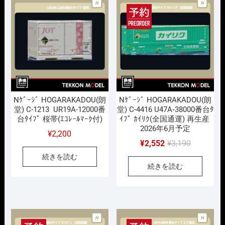
で
¥1,760
で
¥2,772
し
で
し
で
た。
す。
た。
す。
Nｹﾞｰｼﾞ HOGARAKADOU(朗
Nｹﾞｰｼﾞ HOGARAKADOU(朗
堂) C-1213 UR19A-12000番
堂) C-4416 U47A‐38000番台ﾀ
台ﾀｲﾌﾟ 桜帯(ｴｺﾚｰﾙﾏｰｸ付)
ｲﾌﾟ ｶｲﾘｸ(全国通運) 再生産
2026年6月予定
¥
2,200
元
現
¥
2,552
¥
3,190
の
在
続きを読む
続きを読む
価
の
格
価
は
格
¥3,190
は
で
¥2,552