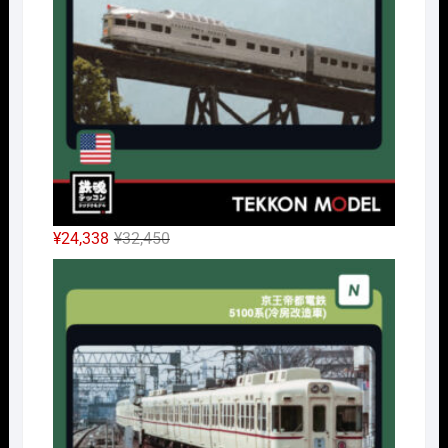
で
¥32,175
し
で
た。
す。
元
現
¥
24,338
¥
32,450
の
在
Nｹﾞ
価
の
格
価
は
格
¥32,450
は
で
¥24,338
し
で
た。
す。