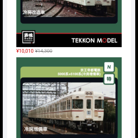
元
現
¥
10,010
¥
14,300
の
在
Nｹﾞ
価
の
格
価
は
格
¥14,300
は
で
¥10,010
し
で
た。
す。