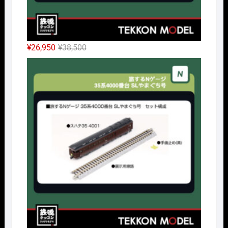
元
現
¥
26,950
¥
38,500
の
在
Nｹﾞ
価
の
格
価
は
格
¥38,500
は
で
¥26,950
し
で
た。
す。