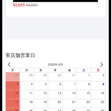
元
現
¥
2,695
¥
3,850
の
在
価
の
格
価
は
格
¥3,850
は
で
¥2,695
し
で
た。
す。
実店舗営業日
2026年 8月
月
火
水
木
金
土
日
27
28
29
30
31
1
2
3
4
5
6
7
8
9
10
11
12
13
14
15
16
17
18
19
20
21
22
23
24
25
26
27
28
29
30