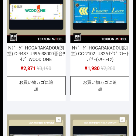
た。
す。
た。
す。
Nｹﾞｰｼﾞ HOGARAKADOU(朗
Nｹﾞｰｼﾞ HOGARAKADOU(朗
堂) C-4437 U49A-38000番台ﾀ
堂) CC-2102 U32Aﾀｲﾌﾟ ﾌﾚｰﾄ
ｲﾌﾟ WOOD ONE
ﾗｲﾅｰ(ｽﾘｰﾗｲﾝ)
元
現
元
現
¥
2,871
¥
3,190
¥
1,980
¥
2,200
の
在
の
在
お買い物カゴに追
お買い物カゴに追
価
の
価
の
加
加
格
価
格
価
は
格
は
格
¥3,190
は
¥2,200
は
で
¥2,871
で
¥1,980
し
で
し
で
た。
す。
た。
す。