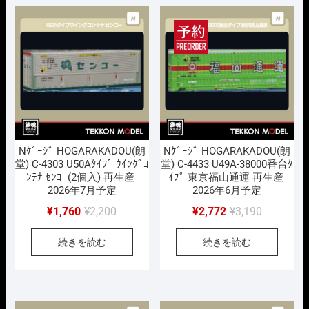
で
¥2,552
で
¥1,760
し
で
し
で
た。
す。
た。
す。
Nｹﾞｰｼﾞ HOGARAKADOU(朗
Nｹﾞｰｼﾞ HOGARAKADOU(朗
堂) C-4303 U50Aﾀｲﾌﾟ ｳｲﾝｸﾞｺ
堂) C-4433 U49A-38000番台ﾀ
ﾝﾃﾅ ｾﾝｺｰ(2個入) 再生産
ｲﾌﾟ 東京福山通運 再生産
2026年7月予定
2026年6月予定
元
現
元
現
¥
1,760
¥
2,200
¥
2,772
¥
3,190
の
在
の
在
続きを読む
続きを読む
価
の
価
の
格
価
格
価
は
格
は
格
¥2,200
は
¥3,190
は