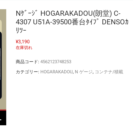
Nｹﾞｰｼﾞ HOGARAKADOU(朗堂) C-
4307 U51A-39500番台ﾀｲﾌﾟ DENSOｶ
ﾘﾂｰ
¥
3,190
在庫切れ
商品コード:
4562123748253
カテゴリー:
HOGARAKADOU
,
N ゲージ
,
コンテナ/積載