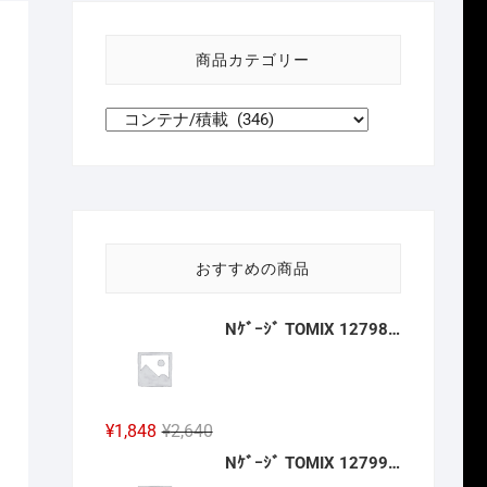
い
方
商品カテゴリー
針
おすすめの商品
Nｹﾞｰｼﾞ TOMIX 12798 ﾜﾑ23000形(ｷｯﾄﾀｲﾌﾟ･3両分) 2027年2月予定
元
現
¥
1,848
¥
2,640
の
在
Nｹﾞｰｼﾞ TOMIX 12799 ﾜﾑ1･3500形(ｷｯﾄﾀｲﾌﾟ･3両分) 2027年2月予定
価
の