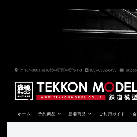
Skip
to
content
〒164-0001 東京都中野区中野3-1-3
(03)-6382-6433
suppor
ホーム
予約商品
新着商品
ご利用ガイド