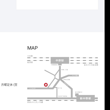
で
¥4,466
の
在
し
で
価
の
た。
す。
格
価
は
格
¥5,720
は
で
¥4,004
し
で
た。
す。
MAP
00 月曜定休 (営