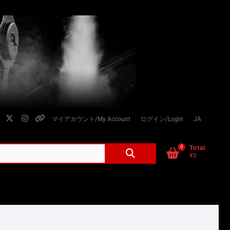
facebook
twitter
instagram
個
マイアカウント/My Account
ログイン/Login
JA
人
情
0
検
Total
¥0
索
報
対
の
象:
取
り
扱