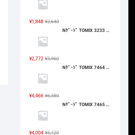
格
価
は
格
¥2,640
は
元
現
¥
1,848
¥
2,640
で
¥1,848
の
在
Nｹﾞｰｼﾞ TOMIX 3233 ﾜｲﾄﾞｶｰﾌﾞﾚｰﾙ用複線築堤C317·280-15(6個ｾｯﾄ) 2027年2月予定
し
で
価
の
た。
す。
格
価
は
格
¥2,640
は
元
現
¥
2,772
¥
3,960
で
¥1,848
の
在
Nｹﾞｰｼﾞ TOMIX 7464 ｷﾊ40-2000形(JR四国色)(T) 2027年2月予定
し
で
価
の
た。
す。
格
価
は
格
¥3,960
は
元
現
¥
4,466
¥
6,380
で
¥2,772
の
在
Nｹﾞｰｼﾞ TOMIX 7465 ｷﾊ47-0形(JR四国色)(T) 2027年2月予定
し
で
価
の
た。
す。
格
価
は
格
¥6,380
は
元
現
¥
4,004
¥
5,720