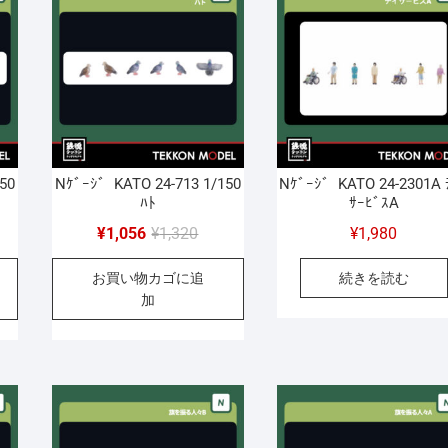
。
。
50
Nｹﾞｰｼﾞ KATO 24-713 1/150
Nｹﾞｰｼﾞ KATO 24-2301A 
ﾊﾄ
ｻｰﾋﾞｽA
元
現
¥
1,056
¥
1,320
¥
1,980
の
在
お買い物カゴに追
続きを読む
価
の
加
格
価
は
格
320
¥1,320
は
056
で
¥1,056
し
で
。
。
た。
す。