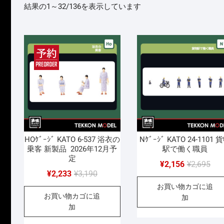
新
結果の1～32/136を表示しています
し
い
順
HOｹﾞｰｼﾞ KATO 6-537 浴衣の
Nｹﾞｰｼﾞ KATO 24-1101 
乗客 新製品 2026年12月予
駅で働く職員
定
元
現
¥
2,156
¥
2,695
元
現
¥
2,233
¥
3,190
の
在
の
在
お買い物カゴに追
価
の
お買い物カゴに追
価
の
加
格
価
加
格
価
は
格
は
格
¥2,
は