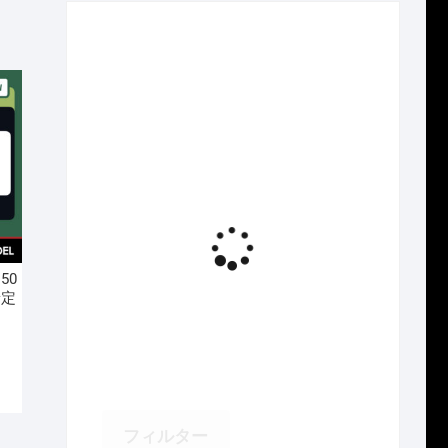
い
方
針
150
予定
フィルター