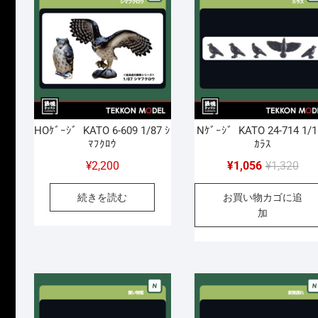
た
す
HOｹﾞｰｼﾞ KATO 6-609 1/87 ｼ
Nｹﾞｰｼﾞ KATO 24-714 1/1
ﾏﾌｸﾛｳ
ｶﾗｽ
元
現
¥
2,200
¥
1,056
¥
1,320
の
在
続きを読む
お買い物カゴに追
価
の
加
格
価
は
格
¥1,
は
で
¥1,
し
で
た
す