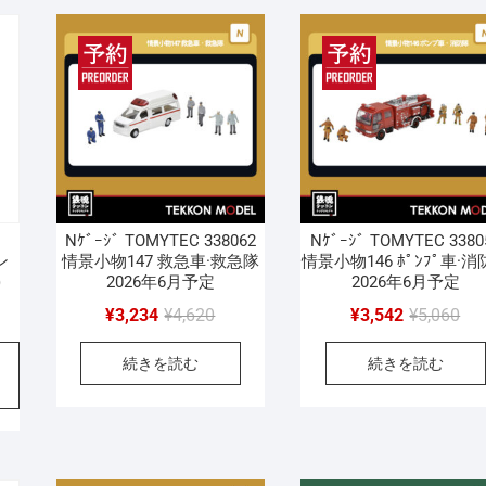
し
で
た。
す。
た
す
Nｹﾞｰｼﾞ TOMYTEC 338062
Nｹﾞｰｼﾞ TOMYTEC 3380
ン
情景小物147 救急車·救急隊
情景小物146 ﾎﾟﾝﾌﾟ車·
)
2026年6月予定
2026年6月予定
元
現
元
現
¥
3,234
¥
4,620
¥
3,542
¥
5,060
の
在
の
在
続きを読む
続きを読む
価
の
価
の
格
価
格
価
は
格
は
格
¥4,620
は
¥5,
は
で
¥3,234
で
¥3,