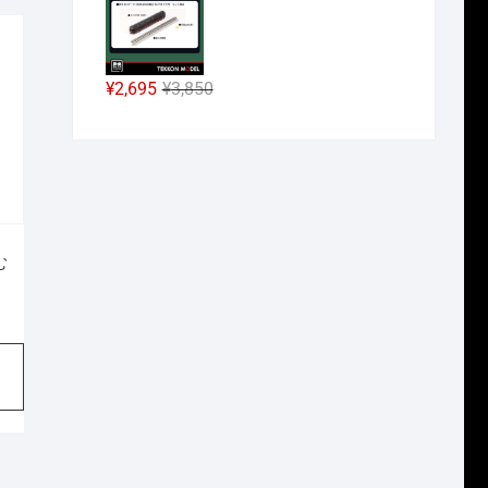
し
で
012
価
の
た。
す。
格
価
。
。
は
格
¥38,500
は
元
現
¥
2,695
¥
3,850
で
¥26,950
の
在
し
で
価
の
た。
す。
格
価
は
格
¥3,850
は
で
¥2,695
む
し
で
た。
す。
760
408