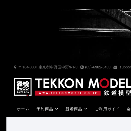
Skip
to
content
〒164-0001 東京都中野区中野3-1-3
(03)-6382-6433
suppor
ホーム
予約商品
新着商品
ご利用ガイド