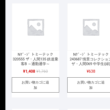
で
¥968
し
で
し
で
た。
す。
た。
す。
Nｹﾞｰｼﾞ トミーテック
Nｹﾞｰｼﾞ トミーテック
320555 ザ・人間135 鉄道乗
243687 情景コレクショ
客B ～通勤通学～
ザ・人間069 中学生(緑
元
現
¥
1,408
¥
1,760
¥
638
の
在
お買い物カゴに追
お買い物カゴに追
価
の
加
加
格
価
は
格
¥1,760
は
で
¥1,408