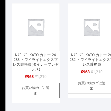
し
で
し
で
た。
す。
た
す
Nｹﾞｰｼﾞ KATO カトー 24-
Nｹﾞｰｼﾞ KATO カトー 24
283 トワイライトエクスプ
282 トワイライトエクス
レス乗務員(ダイナープレヤ
レス乗務員
デス)
元
現
¥
968
¥
1,210
元
現
¥
968
¥
1,210
の
在
の
在
お買い物カゴに追
価
の
お買い物カゴに追
価
の
加
格
価
加
格
価
は
格
は
格
¥1,2
は
¥1,210
は
で
¥968