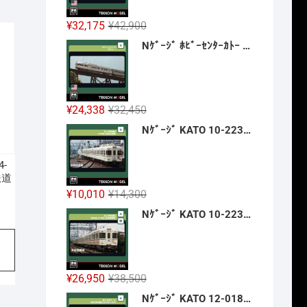
056
元
現
¥
32,175
¥
42,900
。
。
の
在
Nｹﾞｰｼﾞ ﾎﾋﾞｰｾﾝﾀｰｶﾄｰ HobbyCenter KATO 106-058 E8A ｶﾘﾌｫﾙﾆｱ･ｾﾞﾌｧｰ 4両基本ｾｯﾄ 2026年12月予定
価
の
格
価
は
格
¥42,900
は
元
現
¥
24,338
¥
32,450
で
¥32,175
の
在
Nｹﾞｰｼﾞ KATO 10-2236 京王帝都電鉄5100系(冷房改造車) 3両増結ｾｯﾄ 新製品 2026年12月予定
し
で
価
の
た。
す。
格
価
4-
は
格
鉄道
¥32,450
は
元
現
¥
10,010
¥
14,300
で
¥24,338
の
在
Nｹﾞｰｼﾞ KATO 10-2237 京王帝都電鉄5000系+5100系(冷房増備車) 7両ｾｯﾄ 【特別企画品】 新製品 2026年12月予定
し
で
価
の
た。
す。
格
価
は
格
¥14,300
は
元
現
¥
26,950
¥
38,500
で
¥10,010
265
の
在
Nｹﾞｰｼﾞ KATO 12-018 旅するNｹﾞｰｼﾞ 35系4000番台 SLやまぐち号 新製品 2026年12月予定