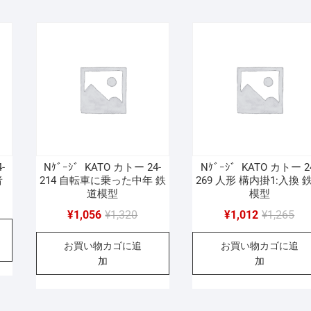
で
¥1,056
で
¥1,
し
で
し
で
た。
す。
た
す
-
Nｹﾞｰｼﾞ KATO カトー 24-
Nｹﾞｰｼﾞ KATO カトー 2
者
214 自転車に乗った中年 鉄
269 人形 構内掛1:入換 
道模型
模型
元
現
元
現
¥
1,056
¥
1,320
¥
1,012
¥
1,265
の
在
の
在
お買い物カゴに追
お買い物カゴに追
価
の
価
の
加
加
格
価
格
価
は
格
は
格
320
¥1,320
は
¥1,
は
056