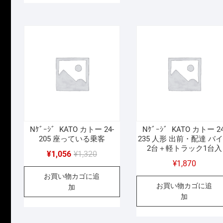
¥3,190
は
で
¥2,
で
¥2,233
し
で
し
で
た
す
た。
す。
Nｹﾞｰｼﾞ KATO カトー 24-
Nｹﾞｰｼﾞ KATO カトー 24
205 座っている乗客
235 人形 出前・配達 バ
2台＋軽トラック1台入
元
現
¥
1,056
¥
1,320
¥
1,870
の
在
お買い物カゴに追
価
の
お買い物カゴに追
加
格
価
加
は
格
¥1,320
は