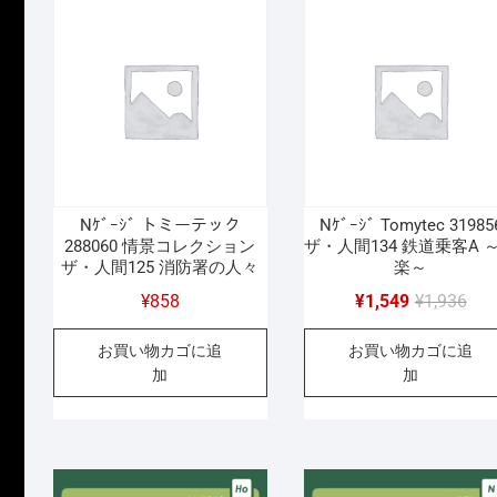
し
で
た。
す。
Nｹﾞｰｼﾞ トミーテック
Nｹﾞｰｼﾞ Tomytec 31985
288060 情景コレクション
ザ・人間134 鉄道乗客A 
ザ・人間125 消防署の人々
楽～
元
現
¥
858
¥
1,549
¥
1,936
の
在
お買い物カゴに追
お買い物カゴに追
価
の
加
加
格
価
は
格
¥1,
は
で
¥1,
し
で