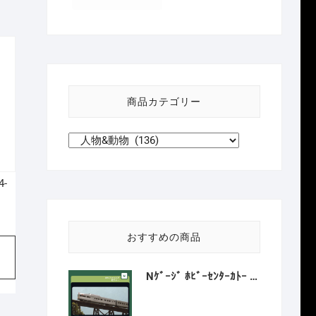
商品カテゴリー
4-
おすすめの商品
Nｹﾞｰｼﾞ ﾎﾋﾞｰｾﾝﾀｰｶﾄｰ HobbyCenter KATO 106-059 ｶﾘﾌｫﾙﾆｱ･ｾﾞﾌｧｰ 8両増結ｾｯﾄ 2027年1月予定
320