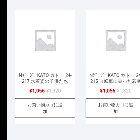
で
¥1,056
し
で
た。
す。
Nｹﾞｰｼﾞ KATO カトー 24-
Nｹﾞｰｼﾞ KATO カトー 24
217 水着姿の子供たち
215 自転車に乗った若
元
現
元
現
¥
1,056
¥
1,320
¥
1,056
¥
1,320
の
在
の
在
お買い物カゴに追
お買い物カゴに追
価
の
価
の
加
加
格
価
格
価
は
格
は
格
¥1,320
は
¥1,
は
で
¥1,056
で
¥1,