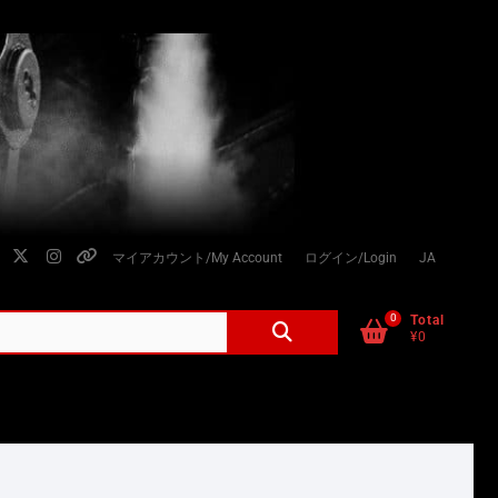
facebook
twitter
instagram
個
マイアカウント/My Account
ログイン/Login
JA
人
情
0
検
Total
¥0
索
報
対
の
象:
取
り
扱