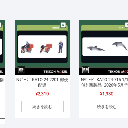
貨物
Nｹﾞｰｼﾞ KATO 24-2201 郵便
Nｹﾞｰｼﾞ KATO 24-715 1/
配達
ｲﾙｶ 新製品 2026年5月
¥
2,310
¥
1,980
続きを読む
続きを読む
695