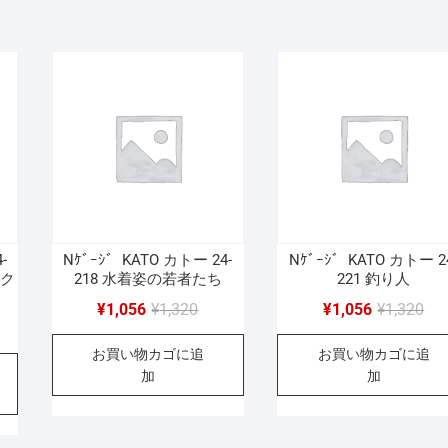
156
。
。
-
Nｹﾞｰｼﾞ KATO カトー 24-
Nｹﾞｰｼﾞ KATO カトー 2
イク
218 水着姿の若者たち
221 釣り人
元
現
元
現
¥
1,056
¥
1,320
¥
1,056
¥
1,320
の
在
の
在
お買い物カゴに追
お買い物カゴに追
価
の
価
の
加
加
格
価
格
価
は
格
は
格
¥1,320
は
¥1,
は