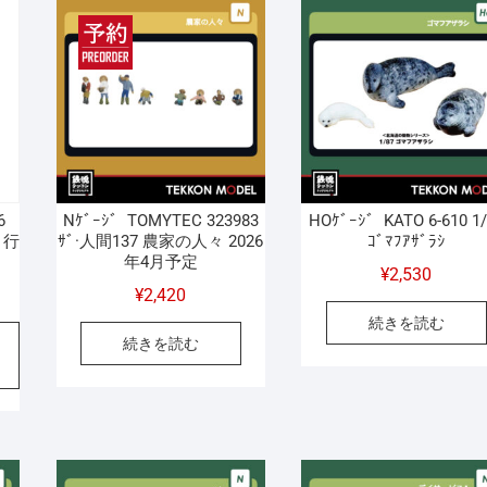
し
で
し
で
た。
す。
た
す
6
Nｹﾞｰｼﾞ TOMYTEC 323983
HOｹﾞｰｼﾞ KATO 6-610 1
～行
ｻﾞ·人間137 農家の人々 2026
ｺﾞﾏﾌｱｻﾞﾗｼ
年4月予定
¥
2,530
¥
2,420
続きを読む
続きを読む
936
549