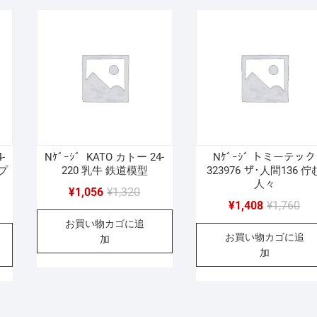
で
¥1,056
で
¥1,
し
で
し
で
。
。
た。
す。
た
す
-
Nｹﾞｰｼﾞ KATO カトー 24-
Nｹﾞｰｼﾞ トミーテック
プ
220 乳牛 鉄道模型
323976 ザ･人間136 佇
人々
元
現
¥
1,056
¥
1,320
元
現
¥
1,408
¥
1,760
の
在
の
在
お買い物カゴに追
価
の
お買い物カゴに追
価
の
加
格
価
加
格
価
は
格
は
格
¥1,320
は
10
¥1,
は
で
¥1,056
で
¥1,
し
で