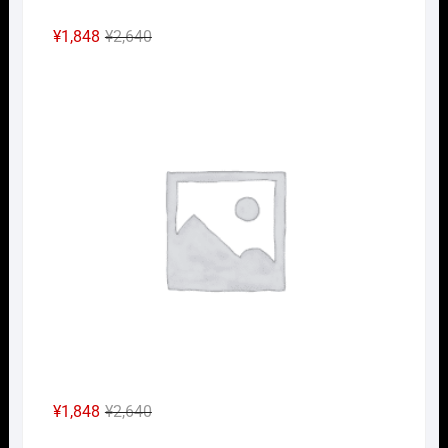
元
現
¥
1,848
¥
2,640
の
在
Nｹﾞ
価
の
格
価
は
格
¥2,640
は
で
¥1,848
し
で
た。
す。
元
現
¥
1,848
¥
2,640
の
在
Nｹﾞ