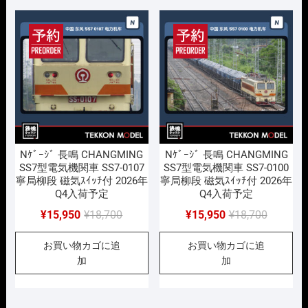
で
¥15,950
で
¥15,950
し
で
し
で
た。
す。
た。
す。
Nｹﾞｰｼﾞ 長鳴 CHANGMING
Nｹﾞｰｼﾞ 長鳴 CHANGMING
SS7型電気機関車 SS7-0107
SS7型電気機関車 SS7-0100
寧局柳段 磁気ｽｲｯﾁ付 2026年
寧局柳段 磁気ｽｲｯﾁ付 2026年
Q4入荷予定
Q4入荷予定
元
現
元
現
¥
15,950
¥
18,700
¥
15,950
¥
18,700
の
在
の
在
お買い物カゴに追
お買い物カゴに追
価
の
価
の
加
加
格
価
格
価
は
格
は
格
¥18,700
は
¥18,700
は