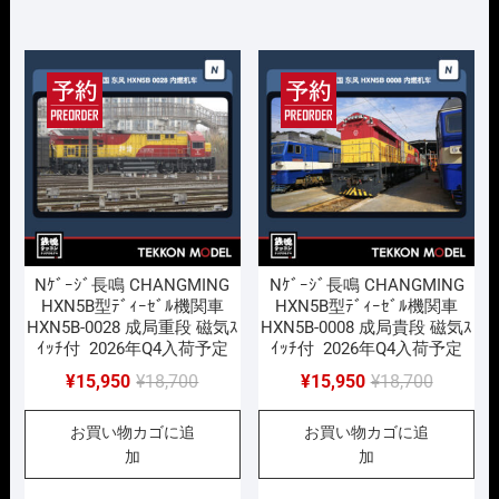
¥18,700
は
¥18,700
は
で
¥15,950
で
¥15,950
し
で
し
で
た。
す。
た。
す。
Nｹﾞｰｼﾞ長鳴 CHANGMING
Nｹﾞｰｼﾞ長鳴 CHANGMING
HXN5B型ﾃﾞｨｰｾﾞﾙ機関車
HXN5B型ﾃﾞｨｰｾﾞﾙ機関車
HXN5B-0028 成局重段 磁気ｽ
HXN5B-0008 成局貴段 磁気ｽ
ｲｯﾁ付 2026年Q4入荷予定
ｲｯﾁ付 2026年Q4入荷予定
元
現
元
現
¥
15,950
¥
18,700
¥
15,950
¥
18,700
の
在
の
在
お買い物カゴに追
お買い物カゴに追
価
の
価
の
加
加
格
価
格
価
は
格
は
格