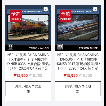
で
¥15,950
で
¥15,950
し
で
し
で
た。
す。
た。
す。
Nｹﾞｰｼﾞ長鳴 CHANGMING
Nｹﾞｰｼﾞ長鳴 CHANGMING
HXN5B型ﾃﾞｨｰｾﾞﾙ機関車
HXN5B型ﾃﾞｨｰｾﾞﾙ機関車
HXN5B-0336 上局合段 磁気ｽ
HXN5B-0317 寧局柳段 磁気ｽ
ｲｯﾁ付 2026年Q4入荷予定
ｲｯﾁ付 2026年Q4入荷予定
元
現
元
現
¥
15,950
¥
18,700
¥
15,950
¥
18,700
の
在
の
在
お買い物カゴに追
お買い物カゴに追
価
の
価
の
加
加
格
価
格
価
は
格
は
格
¥18,700
は
¥18,700
は