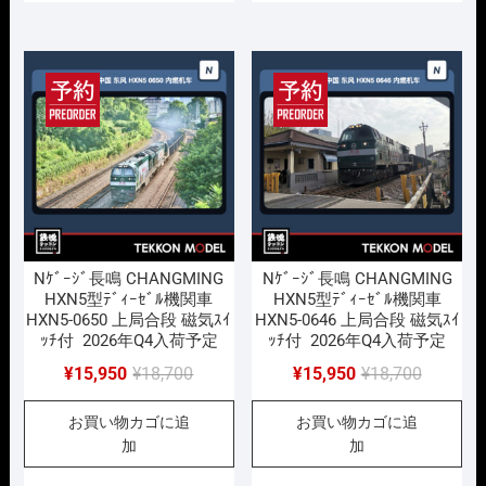
¥18,700
は
¥18,700
は
で
¥15,950
で
¥15,950
し
で
し
で
た。
す。
た。
す。
Nｹﾞｰｼﾞ長鳴 CHANGMING
Nｹﾞｰｼﾞ長鳴 CHANGMING
HXN5型ﾃﾞｨｰｾﾞﾙ機関車
HXN5型ﾃﾞｨｰｾﾞﾙ機関車
HXN5-0650 上局合段 磁気ｽｲ
HXN5-0646 上局合段 磁気ｽｲ
ｯﾁ付 2026年Q4入荷予定
ｯﾁ付 2026年Q4入荷予定
元
現
元
現
¥
15,950
¥
18,700
¥
15,950
¥
18,700
の
在
の
在
お買い物カゴに追
お買い物カゴに追
価
の
価
の
加
加
格
価
格
価
は
格
は
格