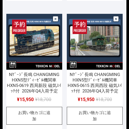
¥18,700
は
¥18,700
は
で
¥15,950
で
¥15,950
し
で
し
で
た。
す。
た。
す。
Nｹﾞｰｼﾞ長鳴 CHANGMING
Nｹﾞｰｼﾞ長鳴 CHANGMING
HXN5型ﾃﾞｨｰｾﾞﾙ機関車
HXN5型ﾃﾞｨｰｾﾞﾙ機関車
HXN5-0619 西局新段 磁気ｽｲ
HXN5-0615 西局西段 磁気ｽｲ
ｯﾁ付 2026年Q4入荷予定
ｯﾁ付 2026年Q4入荷予定
元
現
元
現
¥
15,950
¥
18,700
¥
15,950
¥
18,700
の
在
の
在
お買い物カゴに追
お買い物カゴに追
価
の
価
の
加
加
格
価
格
価
は
格
は
格