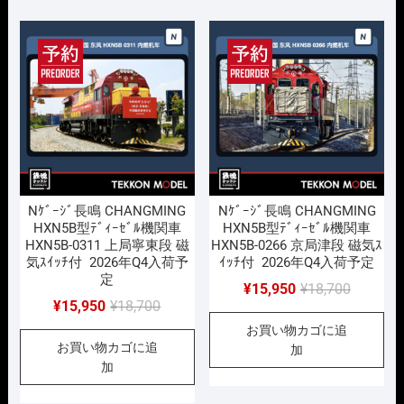
で
¥15,950
で
¥15,950
し
で
し
で
た。
す。
た。
す。
Nｹﾞｰｼﾞ長鳴 CHANGMING
Nｹﾞｰｼﾞ長鳴 CHANGMING
HXN5B型ﾃﾞｨｰｾﾞﾙ機関車
HXN5B型ﾃﾞｨｰｾﾞﾙ機関車
HXN5B-0311 上局寧東段 磁
HXN5B-0266 京局津段 磁気ｽ
気ｽｲｯﾁ付 2026年Q4入荷予
ｲｯﾁ付 2026年Q4入荷予定
定
元
現
¥
15,950
¥
18,700
元
現
¥
15,950
¥
18,700
の
在
の
在
お買い物カゴに追
価
の
お買い物カゴに追
価
の
加
格
価
加
格
価
は
格
は
格
¥18,700
は