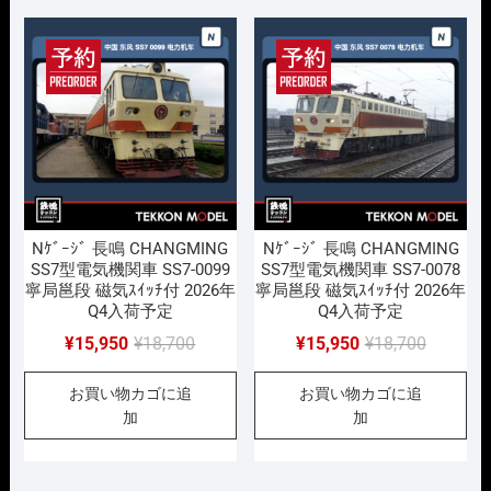
で
¥15,950
で
¥15,950
し
で
し
で
た。
す。
た。
す。
Nｹﾞｰｼﾞ 長鳴 CHANGMING
Nｹﾞｰｼﾞ 長鳴 CHANGMING
SS7型電気機関車 SS7-0099
SS7型電気機関車 SS7-0078
寧局邕段 磁気ｽｲｯﾁ付 2026年
寧局邕段 磁気ｽｲｯﾁ付 2026年
Q4入荷予定
Q4入荷予定
元
現
元
現
¥
15,950
¥
18,700
¥
15,950
¥
18,700
の
在
の
在
お買い物カゴに追
お買い物カゴに追
価
の
価
の
加
加
格
価
格
価
は
格
は
格
¥18,700
は
¥18,700
は