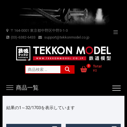
Skip
to
content
〒164-0001 東京都中野区中野3-1-3
Topba
(03)-6382-6433
support@tekkonmodel.co.jp
Menu
0
Total
検
¥0
索
対
商品一覧
象:
新
結果の1～32/1703を表示しています
し
い