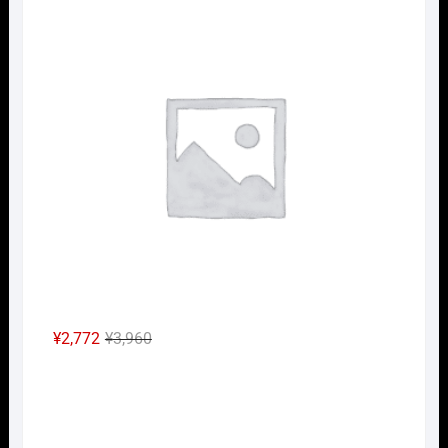
価
の
格
価
は
格
¥2,640
は
で
¥1,848
し
で
た。
す。
元
現
¥
2,772
¥
3,960
の
在
Nｹﾞ
価
の
格
価
は
格