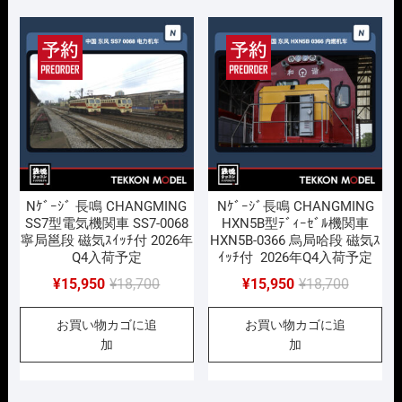
で
¥15,950
で
¥15,950
し
で
し
で
た。
す。
た。
す。
Nｹﾞｰｼﾞ 長鳴 CHANGMING
Nｹﾞｰｼﾞ長鳴 CHANGMING
SS7型電気機関車 SS7-0068
HXN5B型ﾃﾞｨｰｾﾞﾙ機関車
寧局邕段 磁気ｽｲｯﾁ付 2026年
HXN5B-0366 烏局哈段 磁気ｽ
Q4入荷予定
ｲｯﾁ付 2026年Q4入荷予定
元
現
元
現
¥
15,950
¥
18,700
¥
15,950
¥
18,700
の
在
の
在
お買い物カゴに追
お買い物カゴに追
価
の
価
の
加
加
格
価
格
価
は
格
は
格
¥18,700
は
¥18,700
は