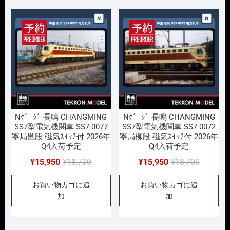
で
¥15,950
で
¥15,950
し
で
し
で
た。
す。
た。
す。
Nｹﾞｰｼﾞ 長鳴 CHANGMING
Nｹﾞｰｼﾞ 長鳴 CHANGMING
SS7型電気機関車 SS7-0077
SS7型電気機関車 SS7-0072
寧局邕段 磁気ｽｲｯﾁ付 2026年
寧局柳段 磁気ｽｲｯﾁ付 2026年
Q4入荷予定
Q4入荷予定
元
現
元
現
¥
15,950
¥
18,700
¥
15,950
¥
18,700
の
在
の
在
お買い物カゴに追
お買い物カゴに追
価
の
価
の
加
加
格
価
格
価
は
格
は
格
¥18,700
は
¥18,700
は