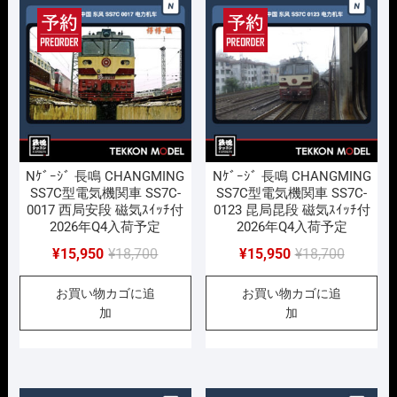
順
Nｹﾞｰｼﾞ 長鳴 CHANGMING
Nｹﾞｰｼﾞ 長鳴 CHANGMING
SS7C型電気機関車 SS7C-
SS7C型電気機関車 SS7C-
0017 西局安段 磁気ｽｲｯﾁ付
0123 昆局昆段 磁気ｽｲｯﾁ付
2026年Q4入荷予定
2026年Q4入荷予定
元
現
元
現
¥
15,950
¥
18,700
¥
15,950
¥
18,700
の
在
の
在
お買い物カゴに追
お買い物カゴに追
価
の
価
の
加
加
格
価
格
価
は
格
は
格
¥18,700
は
¥18,700
は
で
¥15,950
で
¥15,950