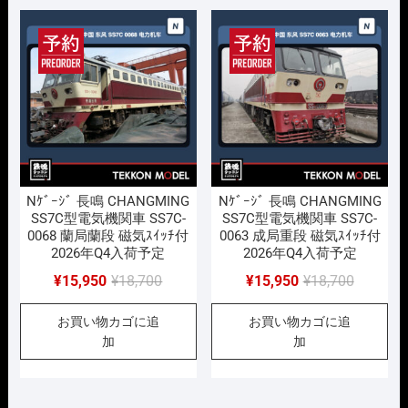
で
¥15,950
し
で
し
で
た。
す。
た。
す。
Nｹﾞｰｼﾞ 長鳴 CHANGMING
Nｹﾞｰｼﾞ 長鳴 CHANGMING
SS7C型電気機関車 SS7C-
SS7C型電気機関車 SS7C-
0068 蘭局蘭段 磁気ｽｲｯﾁ付
0063 成局重段 磁気ｽｲｯﾁ付
2026年Q4入荷予定
2026年Q4入荷予定
元
現
元
現
¥
15,950
¥
18,700
¥
15,950
¥
18,700
の
在
の
在
お買い物カゴに追
お買い物カゴに追
価
の
価
の
加
加
格
価
格
価
は
格
は
格
¥18,700
は
¥18,700
は