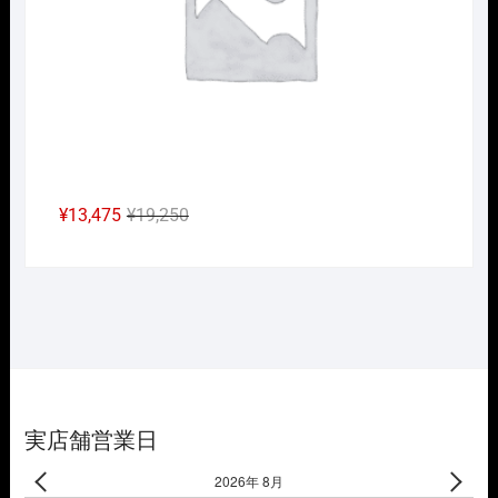
た。
す。
元
現
¥
13,475
¥
19,250
の
在
価
の
格
価
は
格
¥19,250
は
で
¥13,475
し
で
た。
す。
実店舗営業日
2026年 8月