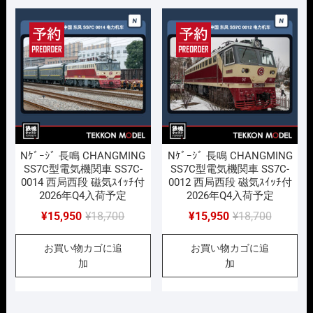
で
¥15,950
で
¥15,950
し
で
し
で
た。
す。
た。
す。
Nｹﾞｰｼﾞ 長鳴 CHANGMING
Nｹﾞｰｼﾞ 長鳴 CHANGMING
SS7C型電気機関車 SS7C-
SS7C型電気機関車 SS7C-
0014 西局西段 磁気ｽｲｯﾁ付
0012 西局西段 磁気ｽｲｯﾁ付
2026年Q4入荷予定
2026年Q4入荷予定
元
現
元
現
¥
15,950
¥
18,700
¥
15,950
¥
18,700
の
在
の
在
お買い物カゴに追
お買い物カゴに追
価
の
価
の
加
加
格
価
格
価
は
格
は
格
¥18,700
は
¥18,700
は