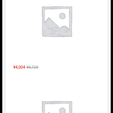
¥3,960
は
で
¥2,772
し
で
た。
す。
元
現
¥
4,004
¥
5,720
の
在
Nｹﾞ
価
の
格
価
は
格
¥5,720
は
で
¥4,004
し
で