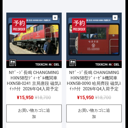
¥18,700
は
で
¥15,950
で
¥15,950
し
で
し
で
た。
す。
た。
す。
Nｹﾞｰｼﾞ長鳴 CHANGMING
Nｹﾞｰｼﾞ長鳴 CHANGMING
HXN5B型ﾃﾞｨｰｾﾞﾙ機関車
HXN5B型ﾃﾞｨｰｾﾞﾙ機関車
HXN5B-0241 京局唐段 磁気ｽ
HXN5B-0090 哈局齊段 磁気ｽ
ｲｯﾁ付 2026年Q4入荷予定
ｲｯﾁ付 2026年Q4入荷予定
元
現
元
現
¥
15,950
¥
18,700
¥
15,950
¥
18,700
の
在
の
在
お買い物カゴに追
お買い物カゴに追
価
の
価
の
加
加
格
価
格
価
は
格
は
格