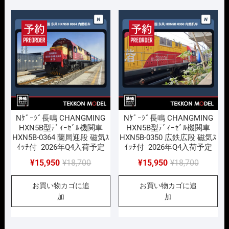
で
¥15,950
で
¥15,950
し
で
し
で
た。
す。
た。
す。
Nｹﾞｰｼﾞ長鳴 CHANGMING
Nｹﾞｰｼﾞ長鳴 CHANGMING
HXN5B型ﾃﾞｨｰｾﾞﾙ機関車
HXN5B型ﾃﾞｨｰｾﾞﾙ機関車
HXN5B-0364 蘭局迎段 磁気ｽ
HXN5B-0350 広鉄広段 磁気ｽ
ｲｯﾁ付 2026年Q4入荷予定
ｲｯﾁ付 2026年Q4入荷予定
元
現
元
現
¥
15,950
¥
18,700
¥
15,950
¥
18,700
の
在
の
在
お買い物カゴに追
お買い物カゴに追
価
の
価
の
加
加
格
価
格
価
は
格
は
格
¥18,700
は
¥18,700
は