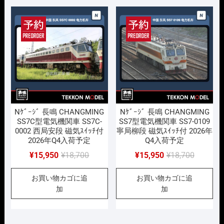
で
¥15,950
で
¥15,950
し
で
し
で
た。
す。
た。
す。
Nｹﾞｰｼﾞ 長鳴 CHANGMING
Nｹﾞｰｼﾞ 長鳴 CHANGMING
SS7C型電気機関車 SS7C-
SS7型電気機関車 SS7-0109
0002 西局安段 磁気ｽｲｯﾁ付
寧局柳段 磁気ｽｲｯﾁ付 2026年
2026年Q4入荷予定
Q4入荷予定
元
現
元
現
¥
15,950
¥
18,700
¥
15,950
¥
18,700
の
在
の
在
お買い物カゴに追
お買い物カゴに追
価
の
価
の
加
加
格
価
格
価
は
格
は
格
¥18,700
は
¥18,700
は