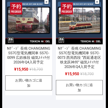
し
で
し
で
た。
す。
た。
す。
Nｹﾞｰｼﾞ 長鳴 CHANGMING
Nｹﾞｰｼﾞ 長鳴 CHANGMING
SS7C型電気機関車 SS7C-
SS7C型電気機関車 SS7C-
0099 広鉄株段 磁気ｽｲｯﾁ付
0073 西局西段 “西延通老区
2026年Q4入荷予定
铁龙跃神州” 磁気ｽｲｯﾁ付
2026年Q4入荷予定
元
現
¥
15,950
¥
18,700
元
現
¥
15,950
¥
18,700
の
在
の
在
お買い物カゴに追
価
の
お買い物カゴに追
価
の
加
格
価
加
格
価
は
格
は
格
¥18,700
は
¥18,700
は
で
¥15,950