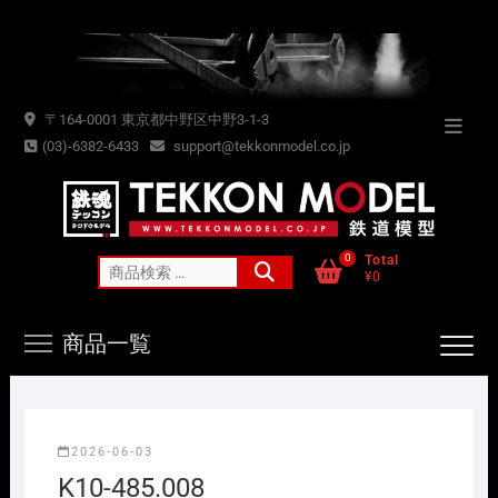
Skip
to
content
〒164-0001 東京都中野区中野3-1-3
Topba
(03)-6382-6433
support@tekkonmodel.co.jp
Menu
0
Total
検
¥0
索
対
商品一覧
象:
2026-06-03
K10-485.008