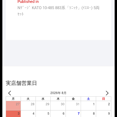
投
Published in
Nｹﾞｰｼﾞ KATO 10-485 883系「ｿﾆｯｸ」(ｲｴﾛｰ) 5両
稿
ｾｯﾄ
ナ
ビ
ゲ
ー
シ
ョ
ン
実店舗営業日
2026年 8月
月
火
水
木
金
土
日
27
28
29
30
31
1
2
3
4
5
6
7
8
9