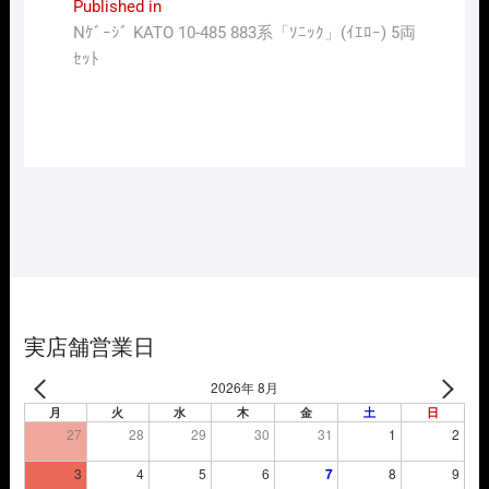
投
Published in
Nｹﾞｰｼﾞ KATO 10-485 883系「ｿﾆｯｸ」(ｲｴﾛｰ) 5両
稿
ｾｯﾄ
ナ
ビ
ゲ
ー
シ
ョ
ン
実店舗営業日
2026年 8月
月
火
水
木
金
土
日
27
28
29
30
31
1
2
3
4
5
6
7
8
9