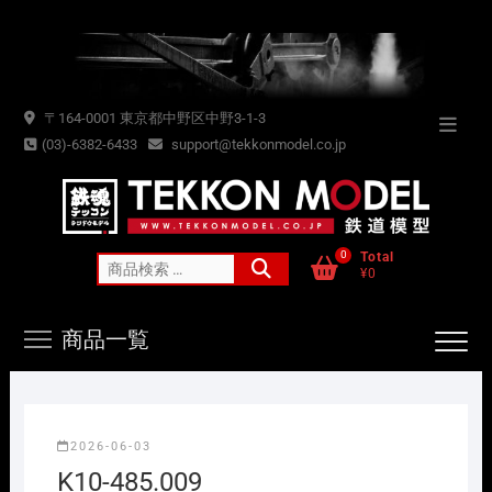
Skip
to
content
〒164-0001 東京都中野区中野3-1-3
Topba
(03)-6382-6433
support@tekkonmodel.co.jp
Menu
0
Total
検
¥0
索
対
商品一覧
象:
2026-06-03
K10-485.009