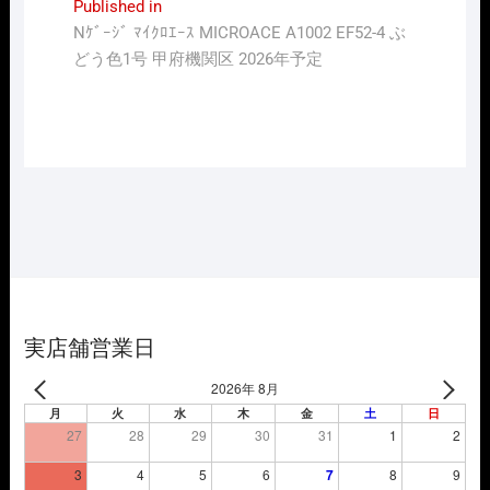
投
Published in
Nｹﾞｰｼﾞ ﾏｲｸﾛｴｰｽ MICROACE A1002 EF52-4 ぶ
稿
どう色1号 甲府機関区 2026年予定
ナ
ビ
ゲ
ー
シ
ョ
ン
実店舗営業日
2026年 8月
月
火
水
木
金
土
日
27
28
29
30
31
1
2
3
4
5
6
7
8
9