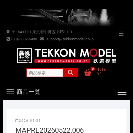
Skip
to
content
〒164-0001 東京都中野区中野3-1-3
Topba
(03)-6382-6433
support@tekkonmodel.co.jp
Menu
0
Total
検
¥0
索
対
商品一覧
象:
2026-05-23
MAPRE20260522.006