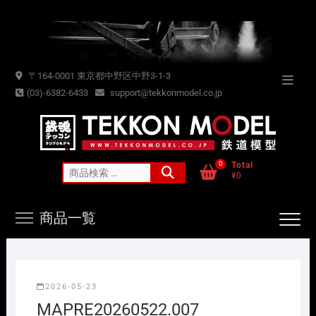
Skip
to
content
〒164-0001 東京都中野区中野3-1-3
Topba
(03)-6382-6433
support@tekkonmodel.co.jp
Menu
0
Total
検
¥0
索
対
商品一覧
象:
2026-05-23
MAPRE20260522.007