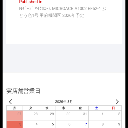
投
Published in
Nｹﾞｰｼﾞ ﾏｲｸﾛｴｰｽ MICROACE A1002 EF52-4 ぶ
稿
どう色1号 甲府機関区 2026年予定
ナ
ビ
ゲ
ー
シ
ョ
ン
実店舗営業日
2026年 8月
月
火
水
木
金
土
日
27
28
29
30
31
1
2
3
4
5
6
7
8
9