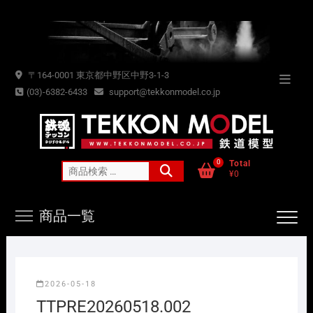
Skip
to
content
〒164-0001 東京都中野区中野3-1-3
Topba
(03)-6382-6433
support@tekkonmodel.co.jp
Menu
0
Total
検
¥0
索
対
商品一覧
象:
2026-05-18
TTPRE20260518.002