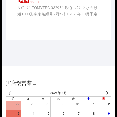
投
Published in
Nｹﾞｰｼﾞ TOMYTEC 332954 鉄道ｺﾚｸｼｮﾝ 水間鉄
稿
道1000形東京製綱号2両ｾｯﾄC 2026年10月予定
ナ
ビ
ゲ
ー
シ
ョ
ン
実店舗営業日
2026年 8月
月
火
水
木
金
土
日
27
28
29
30
31
1
2
3
4
5
6
7
8
9