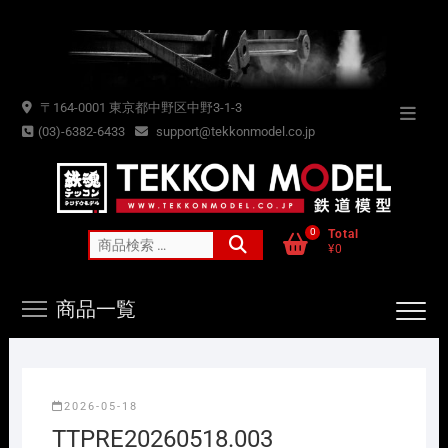
Skip
to
content
〒164-0001 東京都中野区中野3-1-3
Topba
(03)-6382-6433
support@tekkonmodel.co.jp
Menu
0
Total
検
¥0
索
対
商品一覧
象:
2026-05-18
TTPRE20260518.003