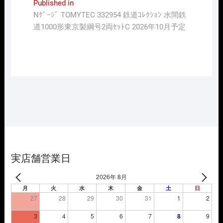
投
Published in
Nｹﾞｰｼﾞ TOMYTEC 332954 鉄道ｺﾚｸｼｮﾝ 水間鉄
稿
道1000形東京製綱号2両ｾｯﾄC 2026年10月予定
ナ
ビ
ゲ
ー
シ
ョ
ン
実店舗営業日
2026年 8月
月
火
水
木
金
土
日
27
28
29
30
31
1
2
3
4
5
6
7
8
9