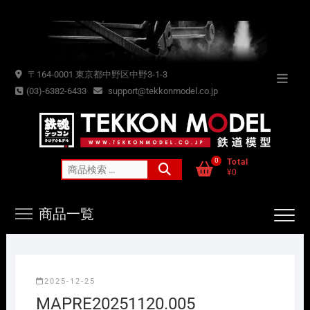
Skip
to
content
〒164-0001 東京都中野区中野3-1-3
Topba
(03)-6382-6433
support@tekkonmodel.co.jp
Menu
0
Total
検
¥0
索
対
商品一覧
象:
2025-12-25
MAPRE20251120.005