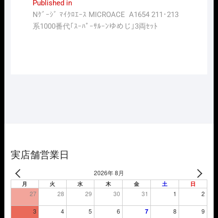
投
Published in
Nｹﾞｰｼﾞ ﾏｲｸﾛｴｰｽ MICROACE A1654 211･213
稿
系1000番代｢ｽｰﾊﾟｰｻﾙｰﾝゆめじ｣3両ｾｯﾄ
ナ
ビ
ゲ
ー
シ
ョ
ン
実店舗営業日
2026年 8月
月
火
水
木
金
土
日
27
28
29
30
31
1
2
3
4
5
6
7
8
9