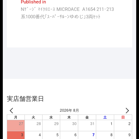
投
Published in
Nｹﾞｰｼﾞ ﾏｲｸﾛｴｰｽ MICROACE A1654 211･213
稿
系1000番代｢ｽｰﾊﾟｰｻﾙｰﾝゆめじ｣3両ｾｯﾄ
ナ
ビ
ゲ
ー
シ
ョ
ン
実店舗営業日
2026年 8月
月
火
水
木
金
土
日
27
28
29
30
31
1
2
3
4
5
6
7
8
9