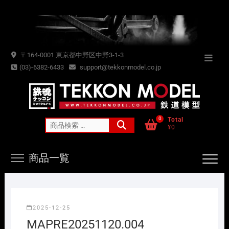
Skip
to
content
〒164-0001 東京都中野区中野3-1-3
Topba
(03)-6382-6433
support@tekkonmodel.co.jp
Menu
0
Total
検
¥0
索
対
商品一覧
象:
2025-12-25
MAPRE20251120.004