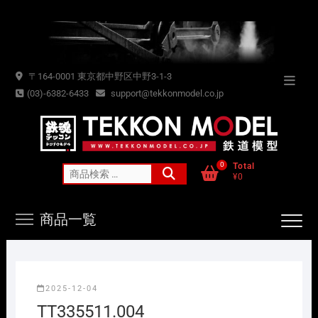
Skip
to
content
〒164-0001 東京都中野区中野3-1-3
Topba
(03)-6382-6433
support@tekkonmodel.co.jp
Menu
0
Total
検
¥0
索
対
商品一覧
象:
2025-12-04
TT335511.004