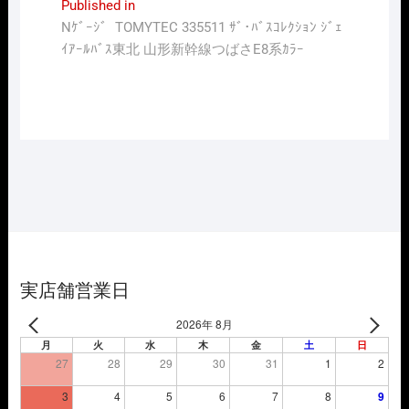
投
Published in
Nｹﾞｰｼﾞ TOMYTEC 335511 ｻﾞ･ﾊﾞｽｺﾚｸｼｮﾝ ｼﾞｪ
稿
ｲｱｰﾙﾊﾞｽ東北 山形新幹線つばさE8系ｶﾗｰ
ナ
ビ
ゲ
ー
シ
ョ
ン
実店舗営業日
2026年 8月
月
火
水
木
金
土
日
27
28
29
30
31
1
2
3
4
5
6
7
8
9