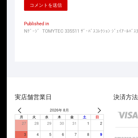
投
Published in
Nｹﾞｰｼﾞ TOMYTEC 335511 ｻﾞ･ﾊﾞｽｺﾚｸｼｮﾝ ｼﾞｪｲ
稿
ナ
ビ
ゲ
ー
シ
ョ
実店舗営業日
決済方法
ン
2026年 8月
月
火
水
木
金
土
日
27
28
29
30
31
1
2
3
4
5
6
7
8
9