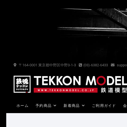
Skip
to
content
〒164-0001 東京都中野区中野3-1-3
(03)-6382-6433
suppor
ホーム
予約商品
新着商品
ご利用ガイド