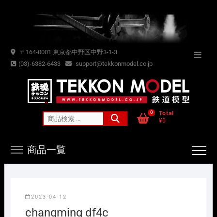
Skip
to
content
〒164-0001 東京都中野区中野3-1-3
Topba
(03)-6382-6433
support@tekkonmodel.co.jp
Menu
0
Total
検
¥0
索
対
商品一覧
象:
2023-04-12
changming df4c