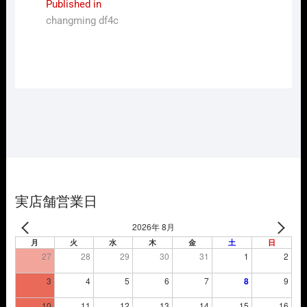
投
Published in
changming df4c
稿
ナ
ビ
ゲ
ー
シ
ョ
ン
実店舗営業日
2026年 8月
月
火
水
木
金
土
日
27
28
29
30
31
1
2
3
4
5
6
7
8
9
10
11
12
13
14
15
16