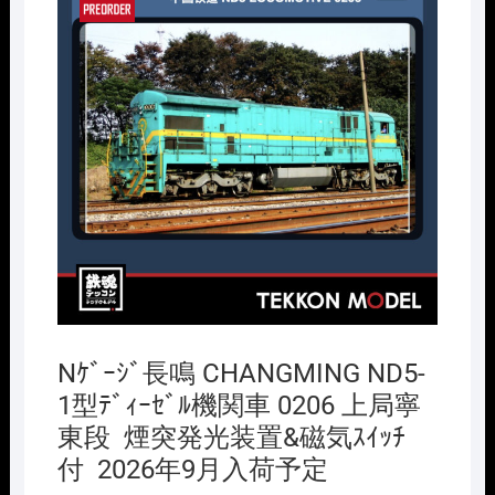
Nｹﾞｰｼﾞ長鳴 CHANGMING ND5-
1型ﾃﾞｨｰｾﾞﾙ機関車 0206 上局寧
東段 煙突発光装置&磁気ｽｲｯﾁ
付 2026年9月入荷予定