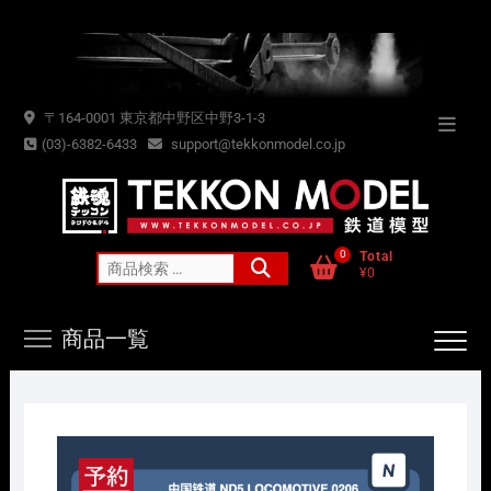
Skip
to
content
〒164-0001 東京都中野区中野3-1-3
Topba
(03)-6382-6433
support@tekkonmodel.co.jp
Menu
0
Total
検
¥0
索
対
商品一覧
象: