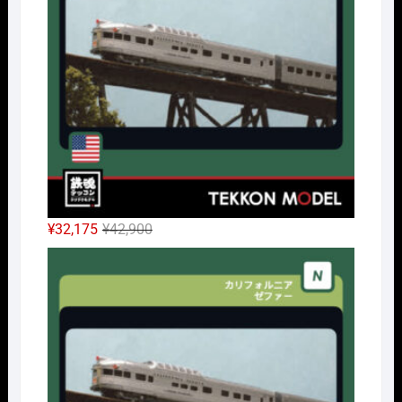
元
現
¥
32,175
¥
42,900
の
在
Nｹﾞ
価
の
格
価
は
格
¥42,900
は
で
¥32,175
し
で
た。
す。