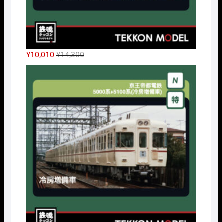
元
現
¥
10,010
¥
14,300
の
在
Nｹﾞ
価
の
格
価
は
格
¥14,300
は
で
¥10,010
し
で
た。
す。