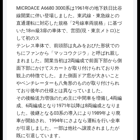
価
の
MICROACE A6680 3000系は1961年の地下鉄日比谷
格
価
は
格
線開業に伴い登場しました。東武線・東急線との
¥15,400
は
直通運転に対応した規格「2号線車両規格」に基づ
で
¥10,780
し
で
いた18ｍ級3扉の車体で、営団(現・東京メトロ)と
た。
す。
して初のス
テンレス車体で、前頭部は丸みをおびた形状での
ちにファンから「マッコウクジラ」と呼ばれ親し
まれました。開業当初は2両編成で前面下部から側
面下部にかけてスカートが取り付けられており外
観上の特徴でした。また側面ドア窓が大きいこと
やベンチレーターも八角形のものが取り付けられ
ており後年の仕様とは異なっていました。
その後輸送力増強のため主に中間車を増備し4両編
成、6両編成となり1971年以降は8両編成となりま
した。後継となる03系の導入により1989年より廃
車が開始され、1994年にさよなら運転を行い全車
が引退しました。一部は他社へ譲渡されましたが
既に引退しています。