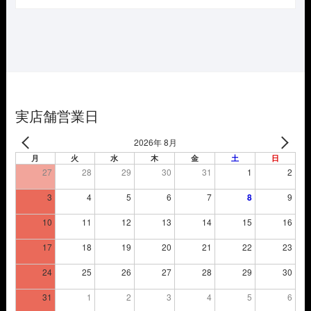
価
の
格
価
は
格
¥3,850
は
で
¥2,695
し
で
た。
す。
実店舗営業日
2026年 8月
月
火
水
木
金
土
日
27
28
29
30
31
1
2
3
4
5
6
7
8
9
10
11
12
13
14
15
16
17
18
19
20
21
22
23
24
25
26
27
28
29
30
31
1
2
3
4
5
6