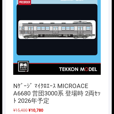
Nｹﾞｰｼﾞ ﾏｲｸﾛｴｰｽ MICROACE
A6680 営団3000系 登場時 2両ｾｯ
ﾄ 2026年予定
元
現
¥
15,400
¥
10,780
の
在