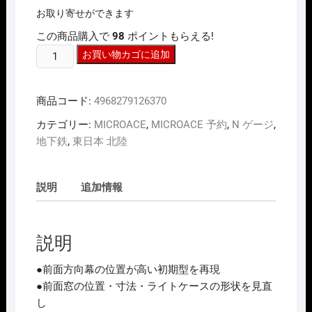
お取り寄せができます
この商品購入で
98
ポイントもらえる!
N
お買い物カゴに追加
ｹﾞ
ｰ
商品コード:
4968279126370
ｼﾞ
ﾏ
カテゴリー:
MICROACE
,
MICROACE 予約
,
N ゲージ
,
ｲ
地下鉄
,
東日本 北陸
ｸ
ﾛ
ｴ
説明
追加情報
ｰ
ｽ
MICROACE
説明
A6680
営
●前面方向幕の位置が高い初期型を再現
団
●前面窓の位置・寸法・ライトケースの形状を見直
3000
し