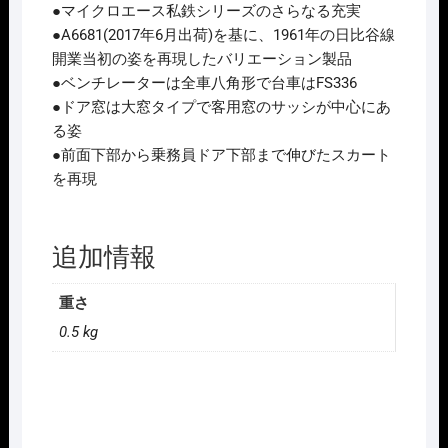
系
●マイクロエース私鉄シリーズのさらなる充実
登
●A6681(2017年6月出荷)を基に、1961年の日比谷線
場
開業当初の姿を再現したバリエーション製品
時
●ベンチレーターは全車八角形で台車はFS336
2
●ドア窓は大窓タイプで客用窓のサッシが中心にあ
両
る姿
ｾ
●前面下部から乗務員ドア下部まで伸びたスカート
ｯ
を再現
ﾄ
2026
年
追加情報
予
定
重さ
個
0.5 kg