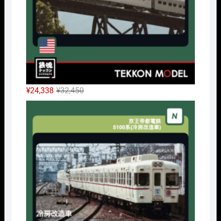
元
現
¥
24,338
¥
32,450
の
在
Nｹﾞ
価
の
格
価
は
格
¥32,450
は
で
¥24,338
し
で
た。
す。