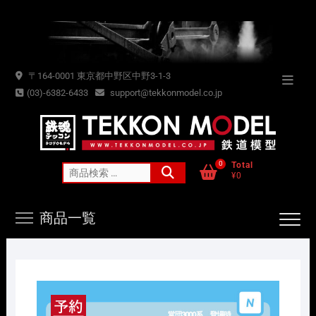
Skip
to
content
〒164-0001 東京都中野区中野3-1-3
Topba
(03)-6382-6433
support@tekkonmodel.co.jp
Menu
0
Total
検
¥0
索
対
商品一覧
象: