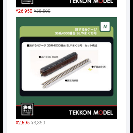
元
現
¥
26,950
¥
38,500
の
在
Nｹﾞ
価
の
格
価
は
格
¥38,500
は
で
¥26,950
し
で
た。
す。
元
現
¥
2,695
¥
3,850
の
在