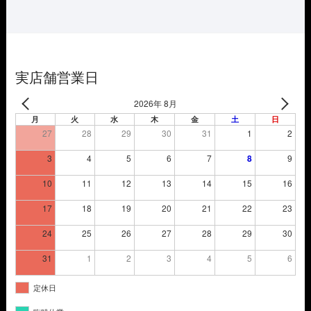
は
格
¥3,850
は
で
¥2,695
し
で
た。
す。
実店舗営業日
2026年 8月
月
火
水
木
金
土
日
27
28
29
30
31
1
2
3
4
5
6
7
8
9
10
11
12
13
14
15
16
17
18
19
20
21
22
23
24
25
26
27
28
29
30
31
1
2
3
4
5
6
定休日