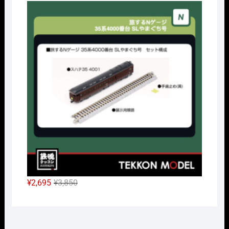
の
在
Nｹﾞ
価
の
格
価
は
格
¥38,500
は
で
¥26,950
し
で
た。
す。
元
現
¥
2,695
¥
3,850
の
在
価
の
格
価