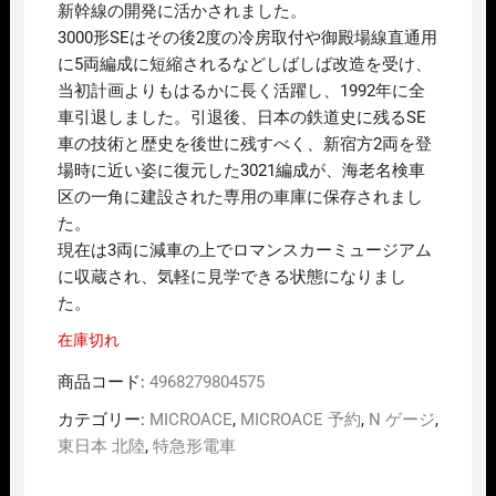
新幹線の開発に活かされました。
3000形SEはその後2度の冷房取付や御殿場線直通用
に5両編成に短縮されるなどしばしば改造を受け、
当初計画よりもはるかに長く活躍し、1992年に全
車引退しました。引退後、日本の鉄道史に残るSE
車の技術と歴史を後世に残すべく、新宿方2両を登
場時に近い姿に復元した3021編成が、海老名検車
区の一角に建設された専用の車庫に保存されまし
た。
現在は3両に減車の上でロマンスカーミュージアム
に収蔵され、気軽に見学できる状態になりまし
た。
在庫切れ
商品コード:
4968279804575
カテゴリー:
MICROACE
,
MICROACE 予約
,
N ゲージ
,
東日本 北陸
,
特急形電車