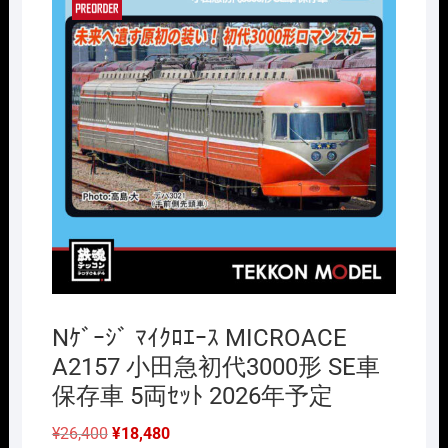
Nｹﾞｰｼﾞ ﾏｲｸﾛｴｰｽ MICROACE
A2157 小田急初代3000形 SE車
保存車 5両ｾｯﾄ 2026年予定
元
現
¥
26,400
¥
18,480
の
在