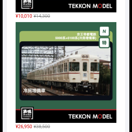
元
現
¥
10,010
¥
14,300
の
在
Nｹﾞ
価
の
格
価
は
格
¥14,300
は
で
¥10,010
し
で
た。
す。
元
現
¥
26,950
¥
38,500