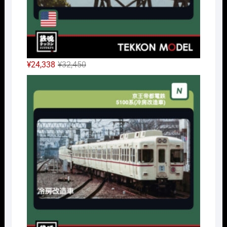
元
現
¥
24,338
¥
32,450
の
在
Nｹﾞ
価
の
格
価
は
格
¥32,450
は
で
¥24,338
し
で
た。
す。