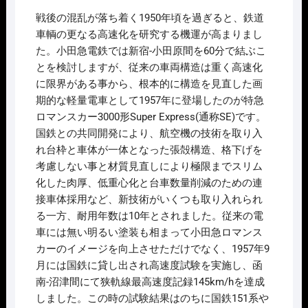
価
の
戦後の混乱が落ち着く1950年頃を過ぎると、鉄道
格
価
は
格
車輌の更なる高速化を研究する機運が高まりまし
¥26,400
は
た。小田急電鉄では新宿-小田原間を60分で結ぶこ
で
¥18,480
し
で
とを検討しますが、従来の車両構造は重く高速化
た。
す。
に限界がある事から、根本的に構造を見直した画
期的な軽量電車として1957年に登場したのが特急
ロマンスカー3000形Super Express(通称SE)です。
国鉄との共同開発により、航空機の技術を取り入
れ台枠と車体が一体となった張殻構造、格下げを
考慮しない事と材質見直しにより極限までスリム
化した肉厚、低重心化と台車数量削減のための連
接車体採用など、新技術がいくつも取り入れられ
る一方、耐用年数は10年とされました。従来の電
車には無い明るい塗装も相まって小田急ロマンス
カーのイメージを向上させただけでなく、1957年9
月には国鉄に貸し出され高速度試験を実施し、函
南-沼津間にて狭軌線最高速度記録145km/hを達成
しました。この時の試験結果はのちに国鉄151系や