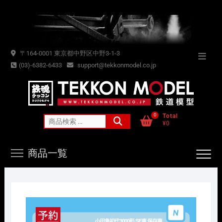
Skip
to
content
〒164-0001 東京都中野区中野3-1-3
Topba
(03)-6382-6433
support@tekkonmodel.co.jp
Menu
0
Total
検
¥0
索
対
商品一覧
象: