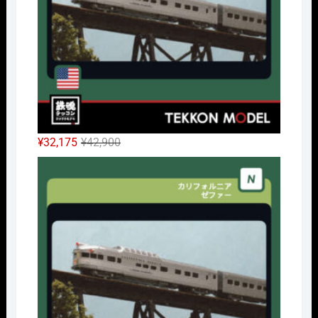
元
現
¥
32,175
¥
42,900
の
在
Nｹﾞ
価
の
格
価
は
格
¥42,900
は
で
¥32,175
し
で
た。
す。