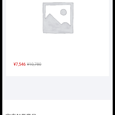
で
¥13,475
し
で
た。
す。
元
現
¥
7,546
¥
10,780
の
在
価
の
格
価
は
格
¥10,780
は
で
¥7,546
し
で
た。
す。