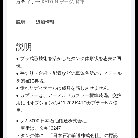
カテゴリー:
KATO
,
N ゲージ
,
貨車
8008-
7
ﾀ
説明
追加情報
ｷ
3000
日
説明
本
石
● プラ成形技術を活かしたタンク体形状を忠実に再
油
現。
個
● 手すり・台枠・配管などの車体各所のディテール
を的確に再現。
● 優れたディテールは歳月を感じさせません。
● カプラーは、アーノルドカプラー標準装備。交換
用にはオプションの#11-702 KATOカプラーNを使
用。
● タキ3000 日本石油輸送株式会社
・車番は、タキ13247
・タンク体に、「日本石油輸送株式会社」の標記