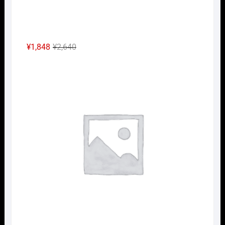
元
現
¥
1,848
¥
2,640
の
在
Nｹﾞ
価
の
格
価
は
格
¥2,640
は
で
¥1,848
し
で
た。
す。