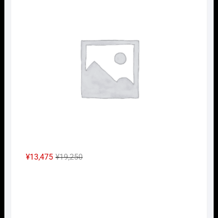
格
価
は
格
¥3,960
は
で
¥2,772
し
で
た。
す。
元
現
¥
13,475
¥
19,250
の
在
Nｹﾞ
価
の
格
価
は
格
¥19,250
は