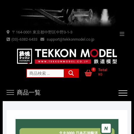
Skip
to
content
〒164-0001 東京都中野区中野3-1-3
Topba
(03)-6382-6433
support@tekkonmodel.co.jp
Menu
0
Total
検
¥0
索
対
商品一覧
象: