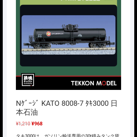
Nｹﾞｰｼﾞ KATO 8008-7 ﾀｷ3000 日
本石油
元
現
¥
1,210
¥
968
の
在
価
の
タキ3000は、ガソリン輸送専用の30t積みタンク貨
格
価