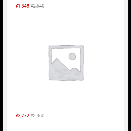
元
現
¥
1,848
¥
2,640
の
在
Nｹﾞ
価
の
格
価
は
格
¥2,640
は
で
¥1,848
し
で
た。
す。
元
現
¥
2,772
¥
3,960
の
在
Nｹﾞ
価
の