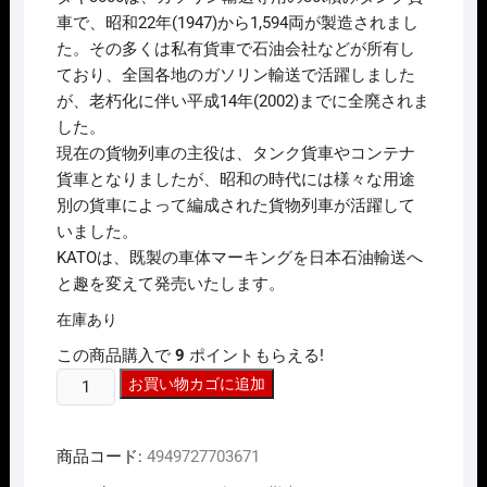
は
格
車で、昭和22年(1947)から1,594両が製造されまし
¥1,210
は
た。その多くは私有貨車で石油会社などが所有し
で
¥968
し
で
ており、全国各地のガソリン輸送で活躍しました
た。
す。
が、老朽化に伴い平成14年(2002)までに全廃されま
した。
現在の貨物列車の主役は、タンク貨車やコンテナ
貨車となりましたが、昭和の時代には様々な用途
別の貨車によって編成された貨物列車が活躍して
いました。
KATOは、既製の車体マーキングを日本石油輸送へ
と趣を変えて発売いたします。
在庫あり
この商品購入で
9
ポイントもらえる!
N
お買い物カゴに追加
ｹﾞ
ｰ
商品コード:
4949727703671
ｼﾞ
KATO