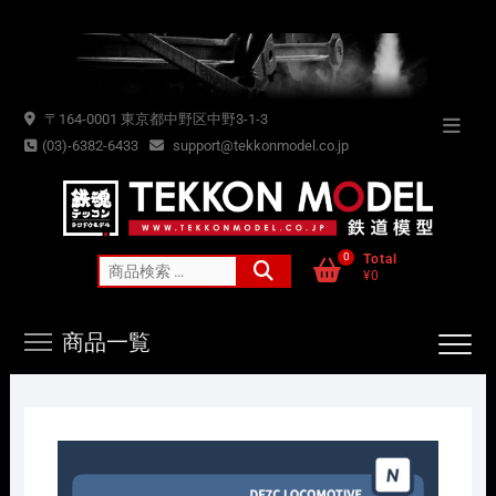
Skip
to
content
〒164-0001 東京都中野区中野3-1-3
Topba
(03)-6382-6433
support@tekkonmodel.co.jp
Menu
0
Total
検
¥0
索
対
商品一覧
象: