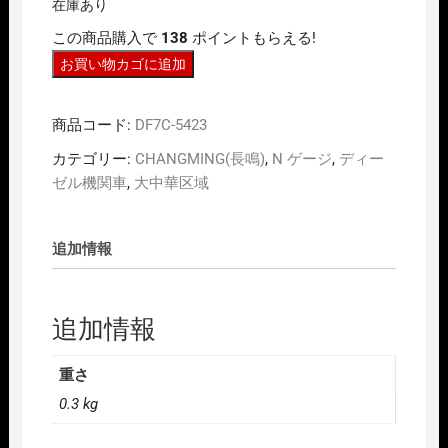
在庫あり
この商品購入で
138
ポイントもらえる!
N
お買い物カゴに追加
ｹﾞ
ｰ
商品コード:
DF7C-5423
ｼﾞ
長
カテゴリー:
CHANGMING(長鳴)
,
N ゲージ
,
ディー
鳴
ゼル機関車
,
大中華区域
CHANGMING
DF7C
追加情報
型
ﾃﾞ
ｨ
追加情報
ｰ
ｾﾞ
ﾙ
重さ
機
0.3 kg
関
車