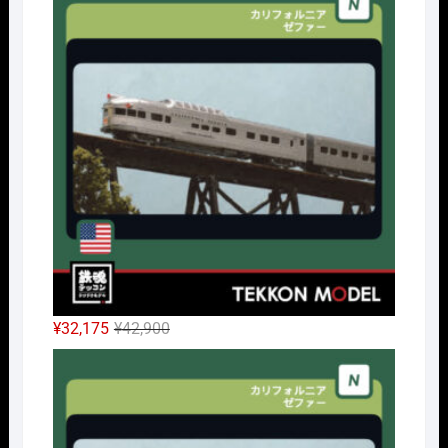
元
現
¥
32,175
¥
42,900
の
在
Nｹﾞ
価
の
格
価
は
格
¥42,900
は