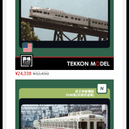
で
¥32,175
し
で
た。
す。
元
現
¥
24,338
¥
32,450
の
在
Nｹﾞ
価
の
格
価
は
格
¥32,450
は
で
¥24,338
し
で
た。
す。