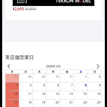
元
現
¥
2,695
¥
3,850
の
在
価
の
格
価
は
格
¥3,850
は
で
¥2,695
し
で
た。
す。
実店舗営業日
2026年 8月
月
火
水
木
金
土
日
27
28
29
30
31
1
2
3
4
5
6
7
8
9
10
11
12
13
14
15
16
17
18
19
20
21
22
23