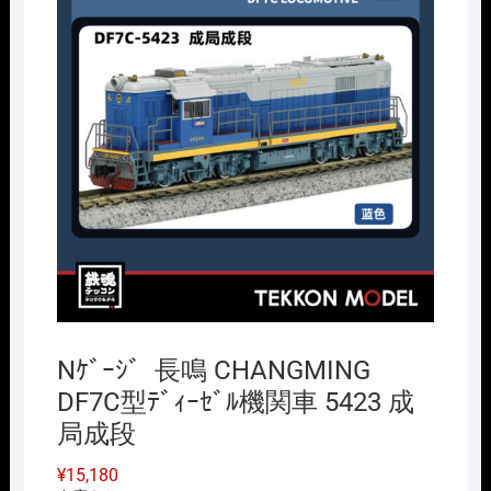
Nｹﾞｰｼﾞ 長鳴 CHANGMING
DF7C型ﾃﾞｨｰｾﾞﾙ機関車 5423 成
局成段
¥
15,180