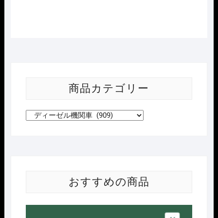
5423
成
局
成
段 個
商品カテゴリー
おすすめの商品
Nｹﾞ