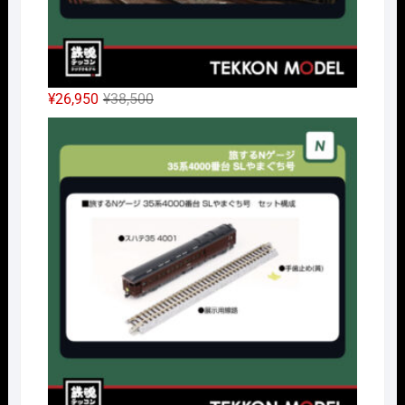
元
現
¥
26,950
¥
38,500
の
在
Nｹﾞ
価
の
格
価
は
格
¥38,500
は
で
¥26,950
し
で
た。
す。