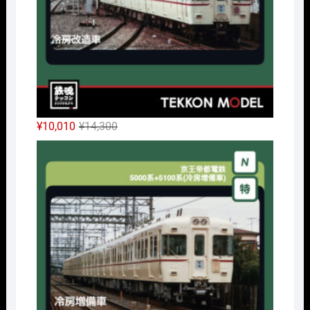
元
現
¥
10,010
¥
14,300
の
在
Nｹﾞ
価
の
格
価
は
格
¥14,300
は
で
¥10,010
し
で
た。
す。