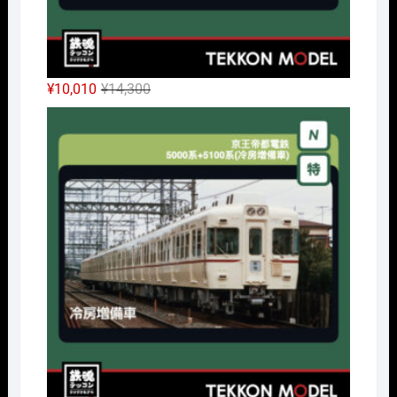
元
現
¥
10,010
¥
14,300
の
在
Nｹﾞ
価
の
格
価
は
格
¥14,300
は
で
¥10,010
し
で
た。
す。