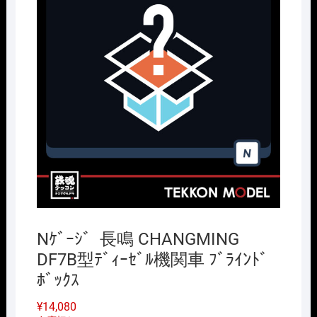
Nｹﾞｰｼﾞ 長鳴 CHANGMING
DF7B型ﾃﾞｨｰｾﾞﾙ機関車 ﾌﾞﾗｲﾝﾄﾞ
ﾎﾞｯｸｽ
¥
14,080