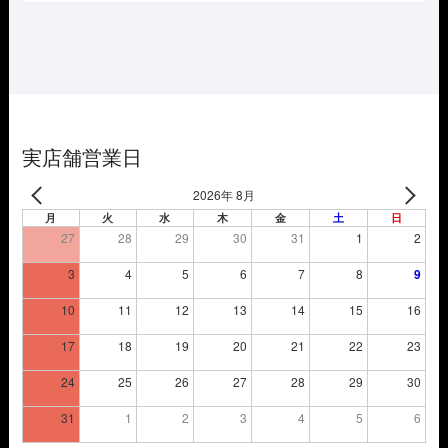
価
の
格
価
は
格
¥3,850
は
で
¥2,695
し
で
た。
す。
実店舗営業日
2026年 8月
月
火
水
木
金
土
日
27
28
29
30
31
1
2
3
4
5
6
7
8
9
10
11
12
13
14
15
16
17
18
19
20
21
22
23
24
25
26
27
28
29
30
31
1
2
3
4
5
6