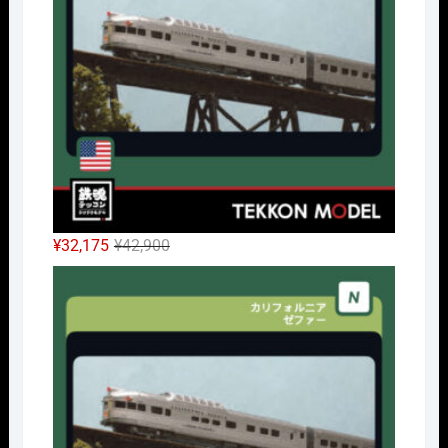
元
現
¥
32,175
¥
42,900
の
在
Nｹﾞ
価
の
格
価
は
格
¥42,900
は
で
¥32,175
し
で
た。
す。