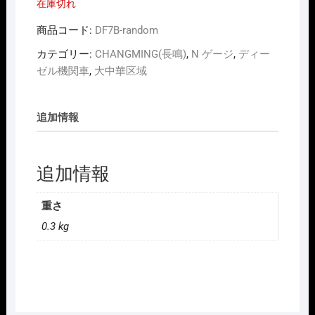
在庫切れ
商品コード:
DF7B-random
カテゴリー:
CHANGMING(長鳴)
,
N ゲージ
,
ディー
ゼル機関車
,
大中華区域
追加情報
追加情報
重さ
0.3 kg