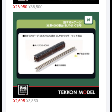
元
現
¥
26,950
¥
38,500
の
在
Nｹﾞ
価
の
格
価
は
格
¥38,500
は
で
¥26,950
し
で
た。
す。
元
現
¥
2,695
¥
3,850
の
在