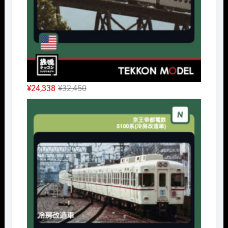
元
現
¥
24,338
¥
32,450
の
在
Nｹﾞ
価
の
格
価
は
格
¥32,450
は
で
¥24,338
し
で
た。
す。