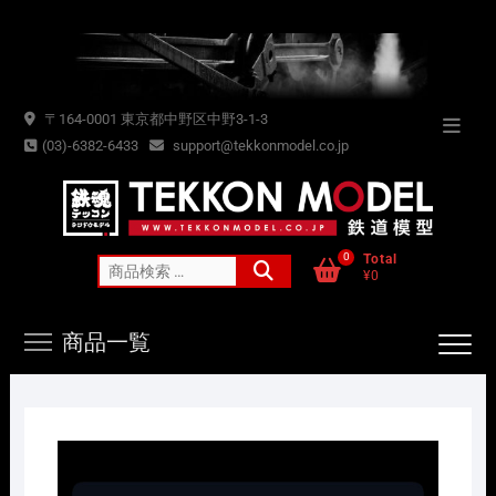
Skip
to
content
〒164-0001 東京都中野区中野3-1-3
Topba
(03)-6382-6433
support@tekkonmodel.co.jp
Menu
0
Total
検
¥0
索
対
商品一覧
象: