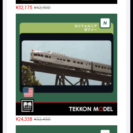
元
現
¥
32,175
¥
42,900
の
在
Nｹﾞ
価
の
格
価
は
格
¥42,900
は
で
¥32,175
し
で
た。
す。
元
現
¥
24,338
¥
32,450
の
在
Nｹﾞ
価
の