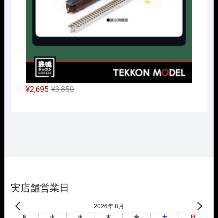
元
現
¥
2,695
¥
3,850
の
在
価
の
格
価
は
格
¥3,850
は
で
¥2,695
し
で
た。
す。
実店舗営業日
2026年 8月
月
火
水
木
金
土
日