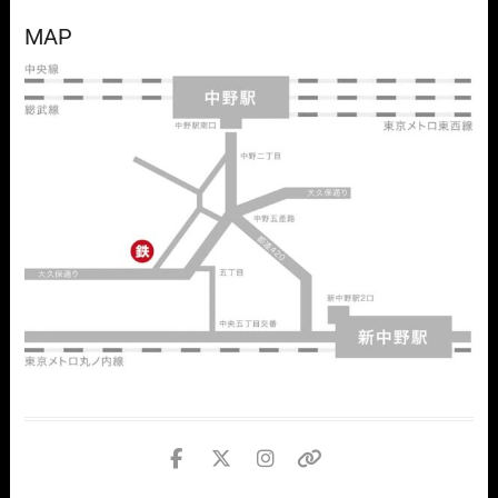
MAP
facebook
twitter
instagram
個
人