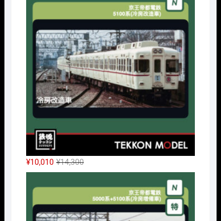
格
価
は
格
¥32,450
は
で
¥24,338
し
で
た。
す。
元
現
¥
10,010
¥
14,300
の
在
Nｹﾞ
価
の
格
価
は
格
¥14,300
は