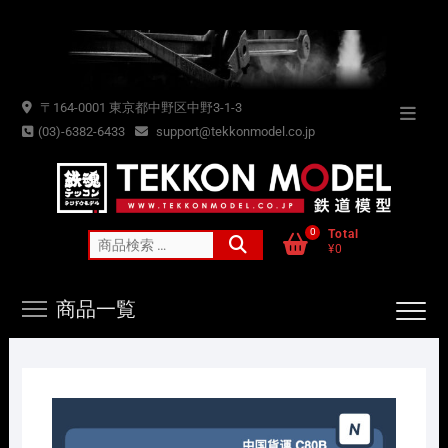
Skip
to
content
〒164-0001 東京都中野区中野3-1-3
Topba
(03)-6382-6433
support@tekkonmodel.co.jp
Menu
0
Total
検
¥0
索
対
商品一覧
象: