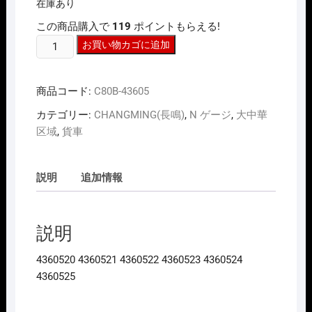
在庫あり
この商品購入で
119
ポイントもらえる!
N
お買い物カゴに追加
ｹﾞ
ｰ
商品コード:
C80B-43605
ｼﾞ
長
カテゴリー:
CHANGMING(長鳴)
,
N ゲージ
,
大中華
鳴
区域
,
貨車
CHANGMING
C80B-
43605
説明
追加情報
系
無
蓋
説明
車
石
4360520 4360521 4360522 4360523 4360524
炭
4360525
積
載