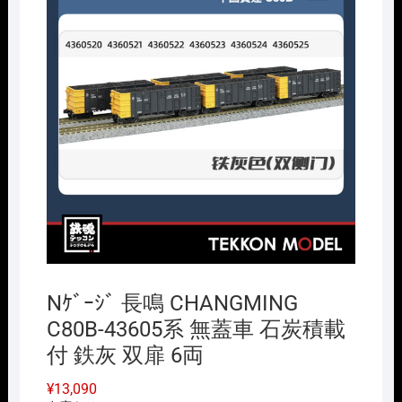
Nｹﾞｰｼﾞ 長鳴 CHANGMING
C80B-43605系 無蓋車 石炭積載
付 鉄灰 双扉 6両
¥
13,090