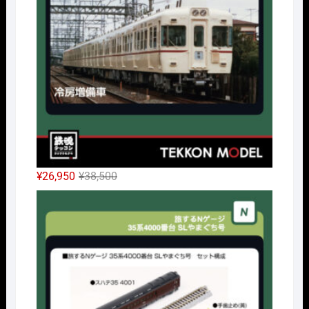
で
¥10,010
し
で
た。
す。
元
現
¥
26,950
¥
38,500
の
在
Nｹﾞ
価
の
格
価
は
格
¥38,500
は
で
¥26,950
し
で
た。
す。