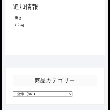
付
追加情報
鉄
灰
重さ
双
1.2 kg
扉
6
両
個
商品カテゴリー