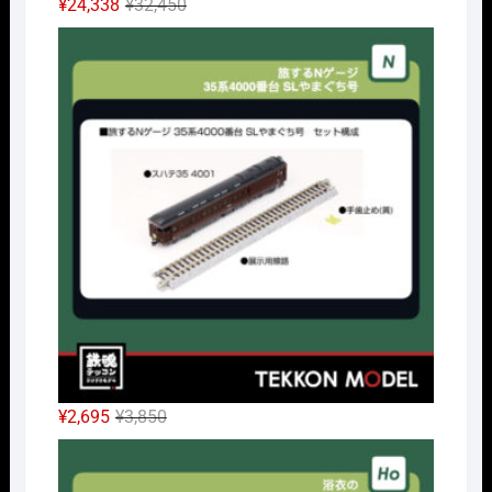
元
現
¥
24,338
¥
32,450
の
在
Nｹﾞ
価
の
格
価
は
格
¥32,450
は
で
¥24,338
し
で
た。
す。
元
現
¥
2,695
¥
3,850
の
在
HOｹ
価
の