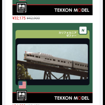
元
現
¥
32,175
¥
42,900
の
在
Nｹﾞ
価
の
格
価
は
格
¥42,900
は
で
¥32,175
し
で
た。
す。