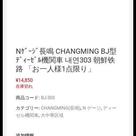
Nｹﾞｰｼﾞ長鳴 CHANGMING BJ型
ﾃﾞｨｰｾﾞﾙ機関車 내연303 朝鮮铁
路 「お一人様1点限り」
¥
14,850
在庫切れ
商品コード:
BJ-303
カテゴリー:
CHANGMING(長鳴)
,
N ゲージ
,
ディー
ゼル機関車
,
大中華区域
追加情報