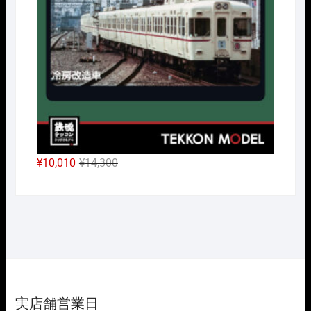
で
¥2,233
し
で
た。
す。
元
現
¥
10,010
¥
14,300
の
在
価
の
格
価
は
格
¥14,300
は
で
¥10,010
し
で
た。
す。
実店舗営業日