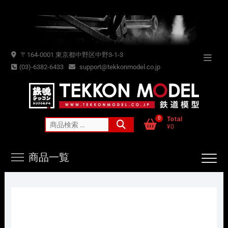
Skip
to
content
〒164-0001 東京都中野区中野3-1-3
Topba
(03)-6382-6433
support@tekkonmodel.co.jp
Menu
0
Total
検
¥0
索
対
商品一覧
象: