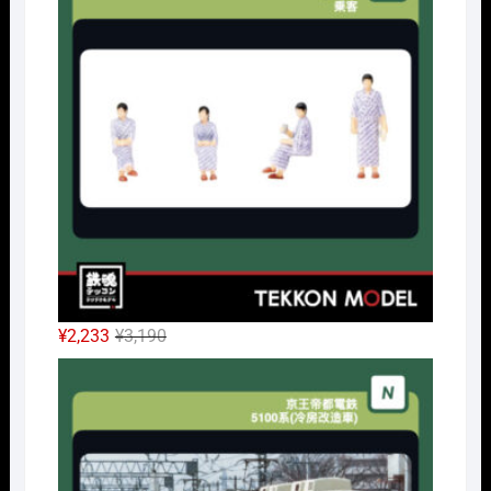
格
価
は
格
¥3,850
は
で
¥2,695
し
で
た。
す。
元
現
¥
2,233
¥
3,190
の
在
Nｹﾞ
価
の
格
価
は
格
¥3,190
は