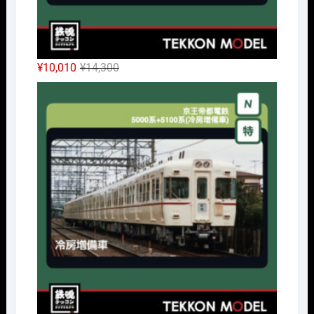
元
現
¥
10,010
¥
14,300
の
在
Nｹﾞ
価
の
格
価
は
格
¥14,300
は
で
¥10,010
し
で
た。
す。