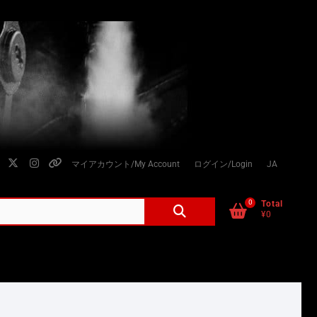
facebook
twitter
instagram
個
マイアカウント/My Account
ログイン/Login
JA
人
情
0
検
Total
¥0
索
報
対
の
象:
取
り
扱