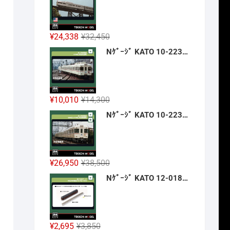
格
価
は
格
¥42,900
は
元
現
¥
24,338
¥
32,450
で
¥32,175
の
在
Nｹﾞｰｼﾞ KATO 10-2236 京王帝都電鉄5100系(冷房改造車) 3両増結ｾｯﾄ 新製品 2026年12月予定
し
で
価
の
た。
す。
格
価
は
格
¥32,450
は
元
現
¥
10,010
¥
14,300
で
¥24,338
の
在
Nｹﾞｰｼﾞ KATO 10-2237 京王帝都電鉄5000系+5100系(冷房増備車) 7両ｾｯﾄ 【特別企画品】 新製品 2026年12月予定
し
で
価
の
た。
す。
格
価
は
格
¥14,300
は
元
現
¥
26,950
¥
38,500
で
¥10,010
の
在
Nｹﾞｰｼﾞ KATO 12-018 旅するNｹﾞｰｼﾞ 35系4000番台 SLやまぐち号 新製品 2026年12月予定
し
で
価
の
た。
す。
格
価
は
格
¥38,500
は
元
現
¥
2,695
¥
3,850