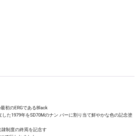
ﾀ
ｰ
ｶ
ﾄ
ｰ
HobbyCenter
KATO
176-
1979
EMD
SD70M
UP
1979
“We
Are
初のERGであるBlack
One”個
)を設立した1979年をSD70Mのナン バーに割り当て鮮やかな色の記念塗
年6月の奴隷制度の終焉を記念す