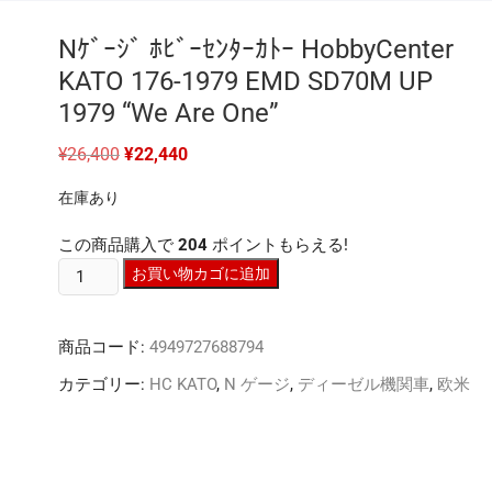
Nｹﾞｰｼﾞ ﾎﾋﾞｰｾﾝﾀｰｶﾄｰ HobbyCenter
KATO 176-1979 EMD SD70M UP
1979 “We Are One”
元
現
¥
26,400
¥
22,440
の
在
価
の
在庫あり
格
価
は
格
¥26,400
は
この商品購入で
204
ポイントもらえる!
で
¥22,440
し
で
N
お買い物カゴに追加
た。
す。
ｹﾞ
ｰ
商品コード:
4949727688794
ｼﾞ
ﾎ
カテゴリー:
HC KATO
,
N ゲージ
,
ディーゼル機関車
,
欧米
ﾋﾞ
ｰ
ｾ
ﾝ