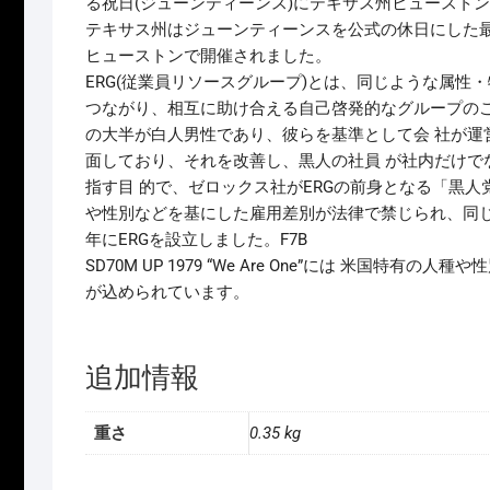
る祝日(ジューンティーンス)にテキサス州ヒュースト
テキサス州はジューンティーンスを公式の休日にした最
ヒューストンで開催されました。
ERG(従業員リソースグループ)とは、同じような属性
つながり、相互に助け合える自己啓発的なグループのこ
の大半が白人男性であり、彼らを基準として会 社が運
面しており、それを改善し、黒人の社員 が社内だけで
指す目 的で、ゼロックス社がERGの前身となる「黒
や性別などを基にした雇用差別が法律で禁じられ、同じよ 
年にERGを設立しました。F7B
SD70M UP 1979 “We Are One”には 米
が込められています。
追加情報
重さ
0.35 kg