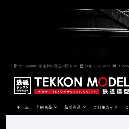
Skip
to
content
〒164-0001 東京都中野区中野3-1-3
(03)-6382-6433
suppor
ホーム
予約商品
新着商品
ご利用ガイド