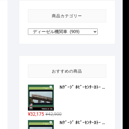
い
方
商品カテゴリー
針
おすすめの商品
Nｹﾞｰｼﾞ ﾎﾋﾞｰｾﾝﾀｰｶﾄｰ HobbyCenter KATO 106-059 ｶﾘﾌｫﾙﾆｱ･ｾﾞﾌｧｰ 8両増結ｾｯﾄ 2027年1月予定
元
現
¥
32,175
¥
42,900
の
在
Nｹﾞｰｼﾞ ﾎﾋﾞｰｾﾝﾀｰｶﾄｰ HobbyCenter KATO 106-058 E8A ｶﾘﾌｫﾙﾆｱ･ｾﾞﾌｧｰ 4両基本ｾｯﾄ 2026年12月予定
価
の