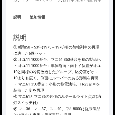
カテゴリー:
KATO
,
N ゲージ
,
西日本 東海 中国
,
貨車
10-
1724
説明
追加情報
郵
便･
荷
説明
物
列
① 昭和50～53年(1975～1978)頃の荷物列車の再現
車
に適した6両セット
｢東
② オユ11 1000番台、マニ61 350番台を初の製品化
海
・ オユ11 1000番台：車体断面・雨トイ位置がオユ
道･
10と同様の冷房改造したグループ。区分室がオユ
山
10よりも広く、側面にルーバーのある形態を再現
陽｣
・ マニ61 350番台：小形の蓄電池箱、TR23台車を
6
装備した姿を再現
両
④ マニ61とマニ36の片側のみテールライト点灯(消
ｾ
灯スイッチ付)
ｯ
⑤ マニ36、マニ37、スニ40、ワキ8000は従来製品
ﾄ