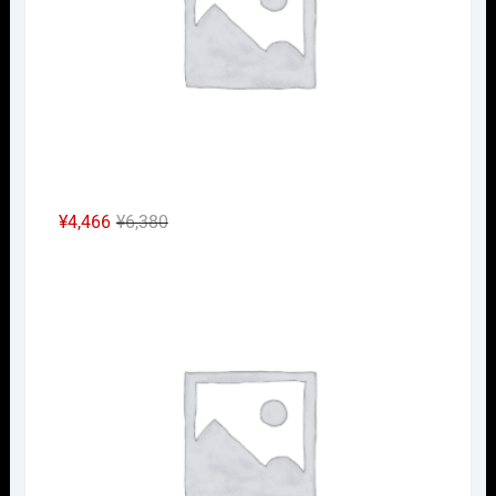
た。
す。
元
現
¥
4,466
¥
6,380
の
在
Nｹﾞ
価
の
格
価
は
格
¥6,380
は
で
¥4,466
し
で
た。
す。