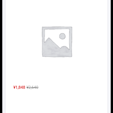
Nｹﾞ
価
の
格
価
は
格
¥2,640
は
で
¥1,848
し
で
た。
す。
元
現
¥
1,848
¥
2,640
の
在
Nｹﾞ
価
の
格
価
は
格