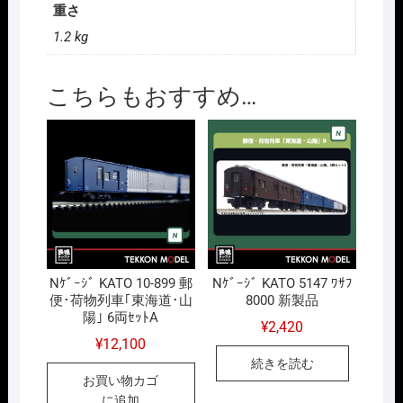
重さ
1.2 kg
こちらもおすすめ…
Nｹﾞｰｼﾞ KATO 10-899 郵
Nｹﾞｰｼﾞ KATO 5147 ﾜｻﾌ
便･荷物列車｢東海道･山
8000 新製品
陽｣ 6両ｾｯﾄA
¥
2,420
¥
12,100
続きを読む
お買い物カゴ
に追加