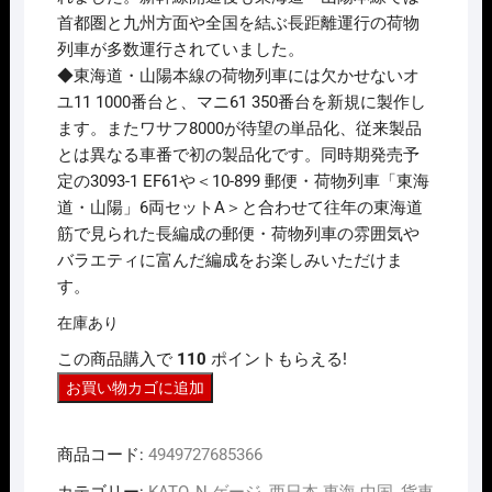
首都圏と九州方面や全国を結ぶ長距離運行の荷物
列車が多数運行されていました。
◆東海道・山陽本線の荷物列車には欠かせないオ
ユ11 1000番台と、マニ61 350番台を新規に製作し
ます。またワサフ8000が待望の単品化、従来製品
とは異なる車番で初の製品化です。同時期発売予
定の3093-1 EF61や＜10-899 郵便・荷物列車「東海
道・山陽」6両セットA＞と合わせて往年の東海道
筋で見られた長編成の郵便・荷物列車の雰囲気や
バラエティに富んだ編成をお楽しみいただけま
す。
在庫あり
この商品購入で
110
ポイントもらえる!
N
お買い物カゴに追加
ｹﾞ
ｰ
商品コード:
4949727685366
ｼﾞ
KATO