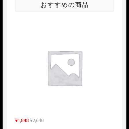
おすすめの商品
Nｹﾞ
元
現
¥
1,848
¥
2,640
の
在