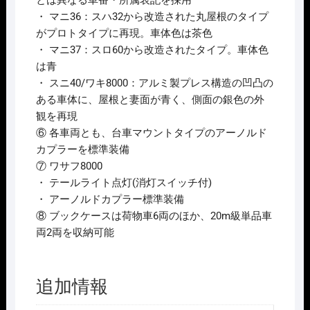
とは異なる車番・所属表記を採用
B
・ マニ36：スハ32から改造された丸屋根のタイプ
個
がプロトタイプに再現。車体色は茶色
・ マニ37：スロ60から改造されたタイプ。車体色
は青
・ スニ40/ワキ8000：アルミ製プレス構造の凹凸の
ある車体に、屋根と妻面が青く、側面の銀色の外
観を再現
⑥ 各車両とも、台車マウントタイプのアーノルド
カプラーを標準装備
⑦ ワサフ8000
・ テールライト点灯(消灯スイッチ付)
・ アーノルドカプラー標準装備
⑧ ブックケースは荷物車6両のほか、20m級単品車
両2両を収納可能
追加情報