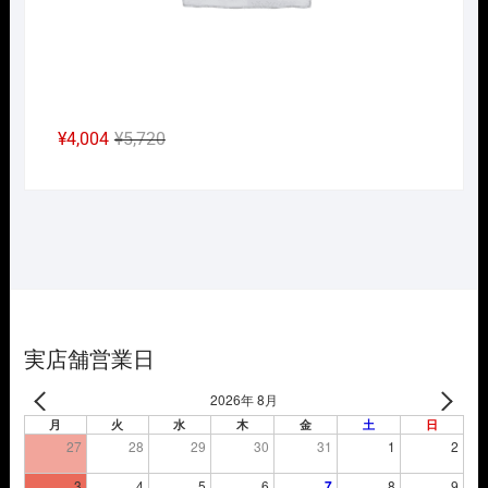
元
現
¥
4,004
¥
5,720
の
在
価
の
格
価
は
格
¥5,720
は
で
¥4,004
し
で
た。
す。
実店舗営業日
2026年 8月
月
火
水
木
金
土
日
27
28
29
30
31
1
2
3
4
5
6
7
8
9