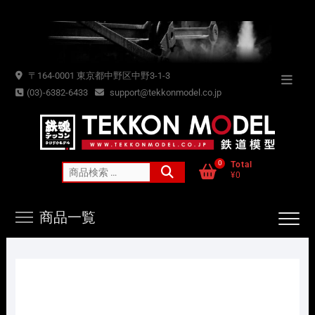
Skip
to
content
〒164-0001 東京都中野区中野3-1-3
Topba
(03)-6382-6433
support@tekkonmodel.co.jp
Menu
0
Total
検
¥0
索
対
商品一覧
象: