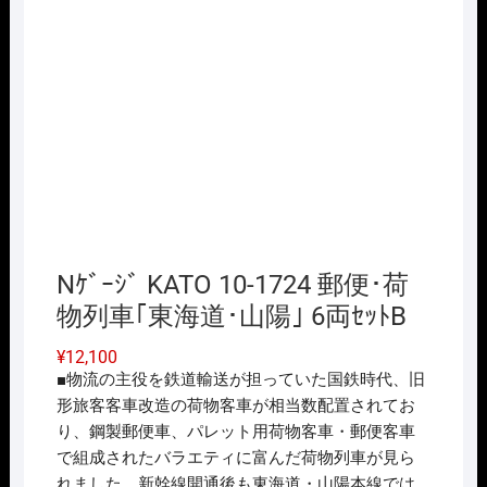
Nｹﾞｰｼﾞ KATO 10-1724 郵便･荷
物列車｢東海道･山陽｣ 6両ｾｯﾄB
¥
12,100
■物流の主役を鉄道輸送が担っていた国鉄時代、旧
形旅客客車改造の荷物客車が相当数配置されてお
り、鋼製郵便車、パレット用荷物客車・郵便客車
で組成されたバラエティに富んだ荷物列車が見ら
れました。新幹線開通後も東海道・山陽本線では