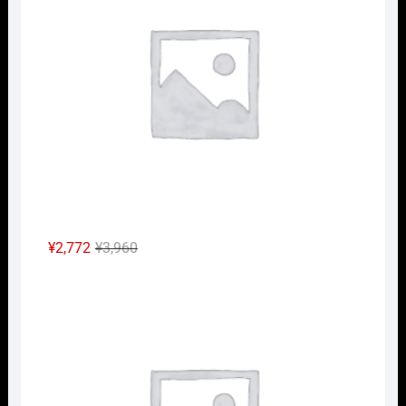
¥2,640
は
で
¥1,848
し
で
た。
す。
元
現
¥
2,772
¥
3,960
の
在
Nｹﾞ
価
の
格
価
は
格
¥3,960
は
で
¥2,772
し
で