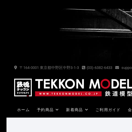
Skip
to
content
〒164-0001 東京都中野区中野3-1-3
(03)-6382-6433
suppor
ホーム
予約商品
新着商品
ご利用ガイド