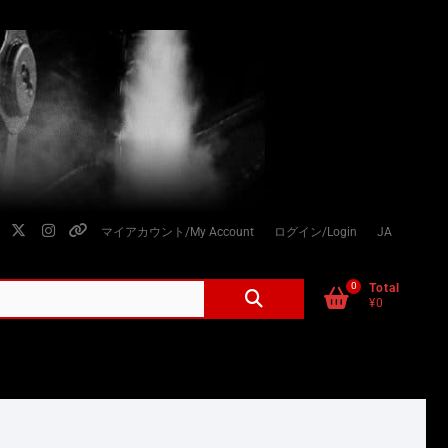
facebook
twitter
instagram
個
マイアカウント/My Account
ログイン/Login
JA
人
情
0
検
Total
¥0
索
報
対
の
象:
取
り
扱