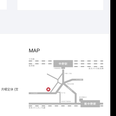
で
¥13,475
の
在
し
で
価
の
た。
す。
格
価
は
格
¥10,780
は
で
¥7,546
し
で
た。
す。
MAP
00 月曜定休 (営