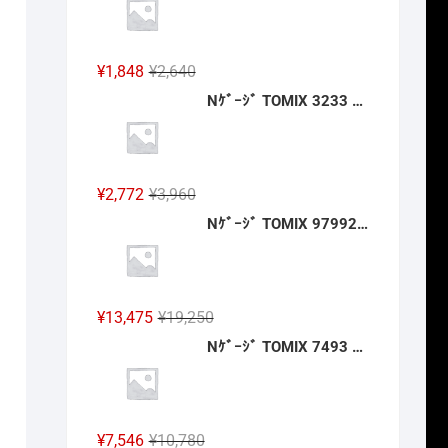
格
価
は
格
¥2,640
は
元
現
¥
1,848
¥
2,640
で
¥1,848
の
在
Nｹﾞｰｼﾞ TOMIX 3233 ﾜｲﾄﾞｶｰﾌﾞﾚｰﾙ用複線築堤C317·280-15(6個ｾｯﾄ) 2027年2月予定
し
で
価
の
た。
す。
格
価
は
格
¥2,640
は
元
現
¥
2,772
¥
3,960
で
¥1,848
の
在
Nｹﾞｰｼﾞ TOMIX 97992 特企 ｷﾊ120-0形(関西線･お茶の京都ﾗｯﾋﾟﾝｸﾞ車)ｾｯﾄ(2両) 2027年2月予定
し
で
価
の
た。
す。
格
価
は
格
¥3,960
は
元
現
¥
13,475
¥
19,250
で
¥2,772
の
在
Nｹﾞｰｼﾞ TOMIX 7493 特企 ｷﾊ120-300形(芸備線･庄原さとやまﾄﾚｲﾝ)(M) 2027年2月予定
し
で
価
の
た。
す。
格
価
は
格
¥19,250
は
元
現
¥
7,546
¥
10,780