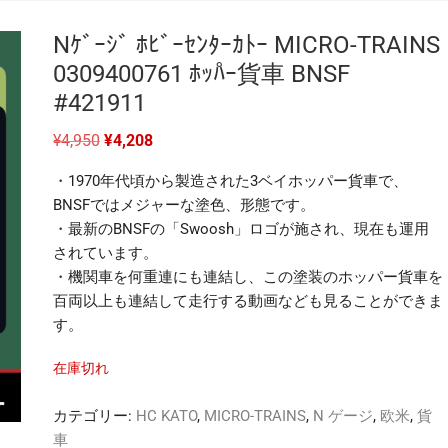
Nｹﾞｰｼﾞ ﾎﾋﾞｰｾﾝﾀｰｶﾄｰ MICRO-TRAINS
0309400761 ﾎｯﾊ゚ｰ貨車 BNSF
#421911
元
現
¥
4,950
¥
4,208
の
在
価
の
・1970年代頃から製造された3ベイホッパー貨車で、
格
価
は
格
BNSFではメジャーな塗色、形態です。
¥4,950
は
・最新のBNSFの「Swoosh」ロゴが施され、現在も運用
で
¥4,208
し
で
されています。
た。
す。
・機関車を何重連にも連結し、この塗装のホッパー貨車を
百両以上も連結して走行する動画なども見ることができま
す。
在庫切れ
カテゴリー:
HC KATO
,
MICRO-TRAINS
,
N ゲージ
,
欧米
,
貨
車