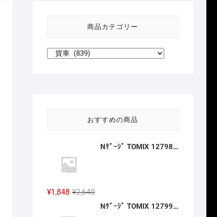
い
方
商品カテゴリー
針
おすすめの商品
Nｹﾞｰｼﾞ TOMIX 12798 ﾜﾑ23000形(ｷｯﾄﾀｲﾌﾟ･3両分) 2027年2月予定
元
現
¥
1,848
¥
2,640
の
在
Nｹﾞｰｼﾞ TOMIX 12799 ﾜﾑ1･3500形(ｷｯﾄﾀｲﾌﾟ･3両分) 2027年2月予定
価
の