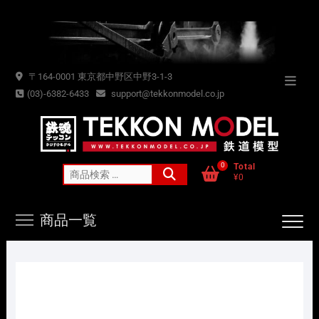
Skip
to
content
〒164-0001 東京都中野区中野3-1-3
Topba
(03)-6382-6433
support@tekkonmodel.co.jp
Menu
0
Total
検
¥0
索
対
商品一覧
象: