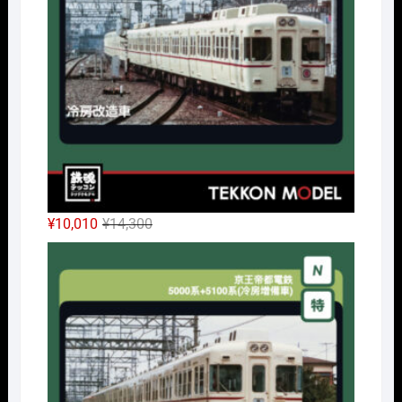
で
¥2,233
し
で
た。
す。
元
現
¥
10,010
¥
14,300
の
在
Nｹﾞ
価
の
格
価
は
格
¥14,300
は
で
¥10,010
し
で
た。
す。