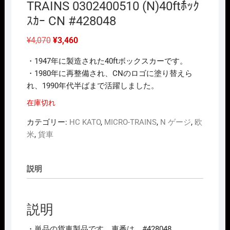
TRAINS 0302400510 (N)40ftﾎ゙ｯｸ
ｽｶｰ CN #428048
元
現
¥
4,070
¥
3,460
の
在
価
の
・1947年に製造された40ftボックスカーです。
格
価
は
格
・1980年に再整備され、CNのロゴに塗り替えら
¥4,070
は
れ、1990年代半ばまで活躍しました。
で
¥3,460
し
で
た。
す。
在庫切れ
カテゴリー:
HC KATO
,
MICRO-TRAINS
,
N ゲージ
,
欧
米
,
貨車
説明
説明
・単品の貨車製品です。車番は、#428048。