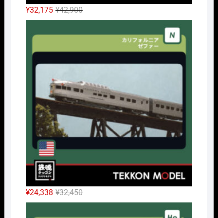
元
現
¥
32,175
¥
42,900
の
在
Nｹﾞ
価
の
格
価
は
格
¥42,900
は
で
¥32,175
し
で
た。
す。
元
現
¥
24,338
¥
32,450
の
在
HOｹ
価
の