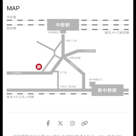
MAP
facebook
twitter
instagram
個
人