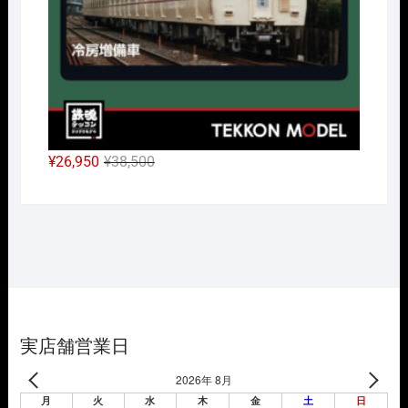
元
現
¥
26,950
¥
38,500
の
在
価
の
格
価
は
格
¥38,500
は
で
¥26,950
し
で
た。
す。
実店舗営業日
2026年 8月
月
火
水
木
金
土
日