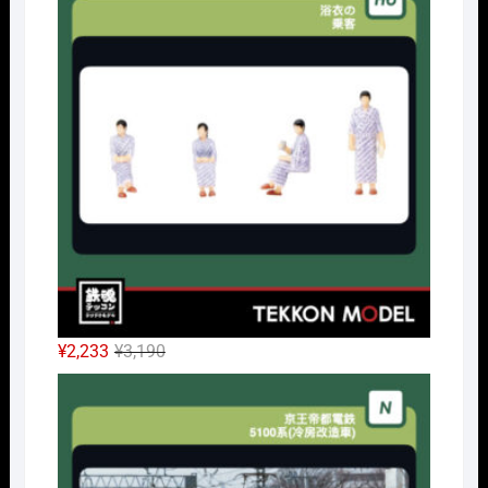
格
価
は
格
¥32,450
は
で
¥24,338
し
で
た。
す。
元
現
¥
2,233
¥
3,190
の
在
Nｹﾞ
価
の
格
価
は
格
¥3,190
は