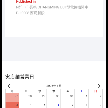
投
Published in
Nｹﾞｰｼﾞ 長鳴 CHANGMING DJ1型電気機関車
稿
DJ-0008 西局新段
ナ
ビ
ゲ
ー
シ
ョ
ン
実店舗営業日
2026年 8月
月
火
水
木
金
土
日
27
28
29
30
31
1
2
3
4
5
6
7
8
9