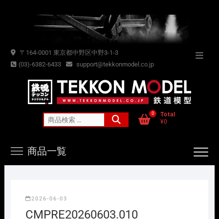
Skip
to
content
〒164-0001 東京都中野区中野3-1-3
Topba
(03)-6382-6433
support@tekkonmodel.co.jp
Menu
0
Total
検
¥0
索
対
商品一覧
象:
2026-06-03
CMPRE20260603.010