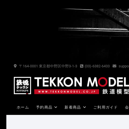
Skip
to
content
〒164-0001 東京都中野区中野3-1-3
(03)-6382-6433
suppor
ホーム
予約商品
新着商品
ご利用ガイド