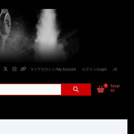
facebook
twitter
instagram
個
マイアカウント/My Account
ログイン/Login
JA
人
情
0
検
Total
¥0
索
報
対
の
象:
取
り
扱