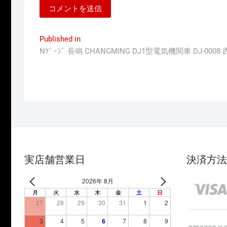
投
Published in
Nｹﾞｰｼﾞ 長鳴 CHANGMING DJ1型電気機関車 DJ-000
稿
ナ
ビ
ゲ
ー
シ
ョ
実店舗営業日
決済方法
ン
2026年 8月
月
火
水
木
金
土
日
27
28
29
30
31
1
2
3
4
5
6
7
8
9