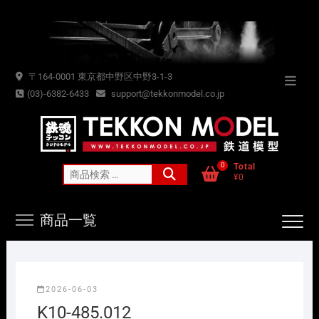
Skip
to
content
〒164-0001 東京都中野区中野3-1-3
Topba
(03)-6382-6433
support@tekkonmodel.co.jp
Menu
0
Total
検
¥0
索
対
商品一覧
象:
2026-06-03
K10-485.012