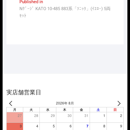
投
Published in
Nｹﾞｰｼﾞ KATO 10-485 883系「ｿﾆｯｸ」(ｲｴﾛｰ) 5両
稿
ｾｯﾄ
ナ
ビ
ゲ
ー
シ
ョ
ン
実店舗営業日
2026年 8月
月
火
水
木
金
土
日
27
28
29
30
31
1
2
3
4
5
6
7
8
9