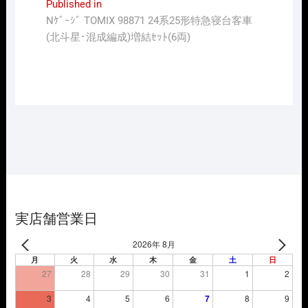
投
Published in
Nｹﾞｰｼﾞ TOMIX 98871 24系25形特急寝台客車
稿
(北斗星･混成編成)増結ｾｯﾄ(6両)
ナ
ビ
ゲ
ー
シ
ョ
ン
実店舗営業日
2026年 8月
月
火
水
木
金
土
日
27
28
29
30
31
1
2
3
4
5
6
7
8
9