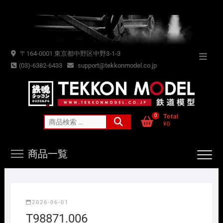
Skip
to
content
〒164-0001 東京都中野区中野3-1-3
Topba
(03)-6382-6433
support@tekkonmodel.co.jp
Menu
0
Total
検
¥0
索
対
商品一覧
象:
2026-06-01
T98871.006