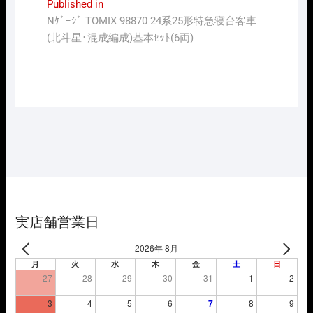
投
Published in
Nｹﾞｰｼﾞ TOMIX 98870 24系25形特急寝台客車
稿
(北斗星･混成編成)基本ｾｯﾄ(6両)
ナ
ビ
ゲ
ー
シ
ョ
ン
実店舗営業日
2026年 8月
月
火
水
木
金
土
日
27
28
29
30
31
1
2
3
4
5
6
7
8
9