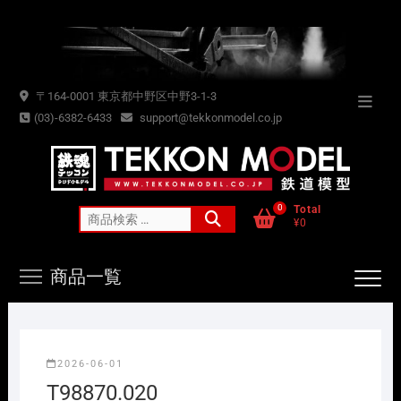
Skip
to
content
〒164-0001 東京都中野区中野3-1-3
Topba
(03)-6382-6433
support@tekkonmodel.co.jp
Menu
0
Total
検
¥0
索
対
商品一覧
象:
2026-06-01
T98870.020