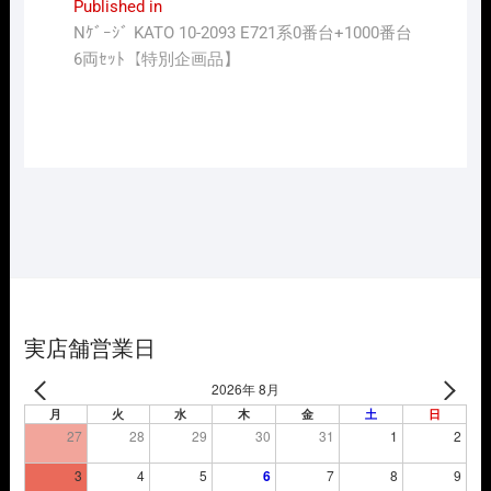
投
Published in
Nｹﾞｰｼﾞ KATO 10-2093 E721系0番台+1000番台
稿
6両ｾｯﾄ【特別企画品】
ナ
ビ
ゲ
ー
シ
ョ
ン
実店舗営業日
2026年 8月
月
火
水
木
金
土
日
27
28
29
30
31
1
2
3
4
5
6
7
8
9