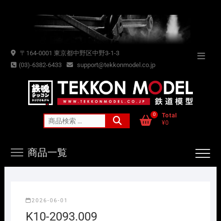
Skip
to
content
〒164-0001 東京都中野区中野3-1-3
Topba
(03)-6382-6433
support@tekkonmodel.co.jp
Menu
0
Total
検
¥0
索
対
商品一覧
象:
2026-06-01
K10-2093.009