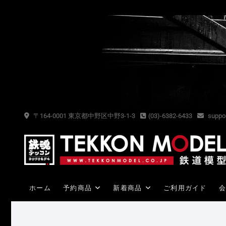
Skip
to
content
〒164-0001 東京都中野区中野3-1-3
(03)-6382-6433
suppor
ホーム
予約商品
新着商品
ご利用ガイド