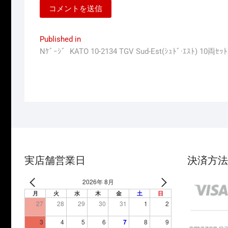
投
Published in
Nｹﾞｰｼﾞ KATO 10-2134 TGV Sud-Est(ｼｭﾄﾞ·ｴｽﾄ) 
稿
ナ
ビ
ゲ
ー
シ
ョ
実店舗営業日
決済方法
ン
2026年 8月
月
火
水
木
金
土
日
27
28
29
30
31
1
2
3
4
5
6
7
8
9