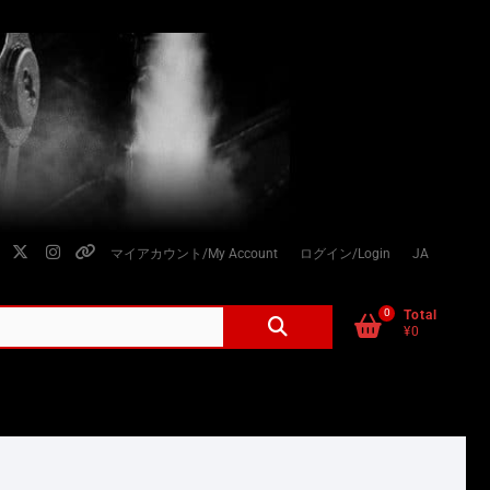
facebook
twitter
instagram
個
マイアカウント/My Account
ログイン/Login
JA
人
情
0
検
Total
¥0
索
報
対
の
象:
取
り
扱