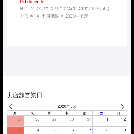
投
Published in
Nｹﾞｰｼﾞ ﾏｲｸﾛｴｰｽ MICROACE A1002 EF52-4 ぶ
稿
どう色1号 甲府機関区 2026年予定
ナ
ビ
ゲ
ー
シ
ョ
ン
実店舗営業日
2026年 8月
月
火
水
木
金
土
日
27
28
29
30
31
1
2
3
4
5
6
7
8
9