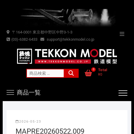
Skip
to
content
〒164-0001 東京都中野区中野3-1-3
Topba
(03)-6382-6433
support@tekkonmodel.co.jp
Menu
0
Total
検
¥0
索
対
商品一覧
象:
2026-05-23
MAPRE20260522.009