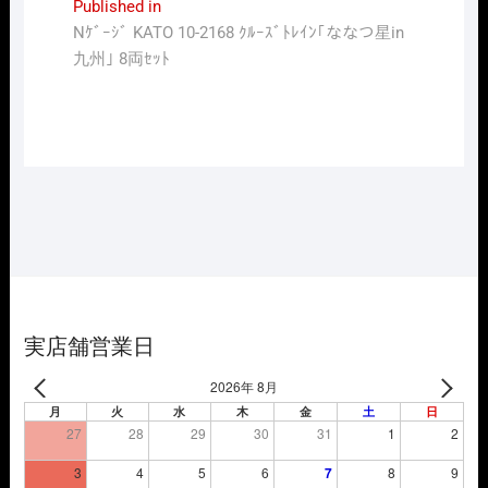
投
Published in
Nｹﾞｰｼﾞ KATO 10-2168 ｸﾙｰｽﾞﾄﾚｲﾝ｢ななつ星in
稿
九州｣ 8両ｾｯﾄ
ナ
ビ
ゲ
ー
シ
ョ
ン
実店舗営業日
2026年 8月
月
火
水
木
金
土
日
27
28
29
30
31
1
2
3
4
5
6
7
8
9