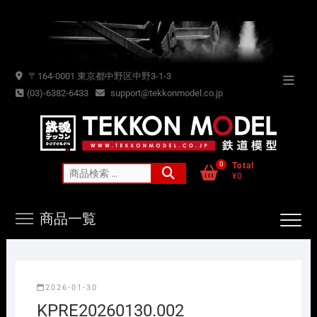
Skip
to
content
〒164-0001 東京都中野区中野3-1-3
Topba
(03)-6382-6433
support@tekkonmodel.co.jp
Menu
0
Total
検
¥0
索
対
商品一覧
象:
2026-01-30
KPRE20260130.002