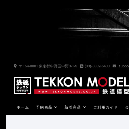
Skip
to
content
〒164-0001 東京都中野区中野3-1-3
(03)-6382-6433
suppor
ホーム
予約商品
新着商品
ご利用ガイド