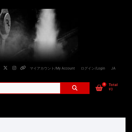
facebook
twitter
instagram
個
マイアカウント/My Account
ログイン/Login
JA
人
情
0
検
Total
¥0
索
報
対
の
象:
取
り
扱