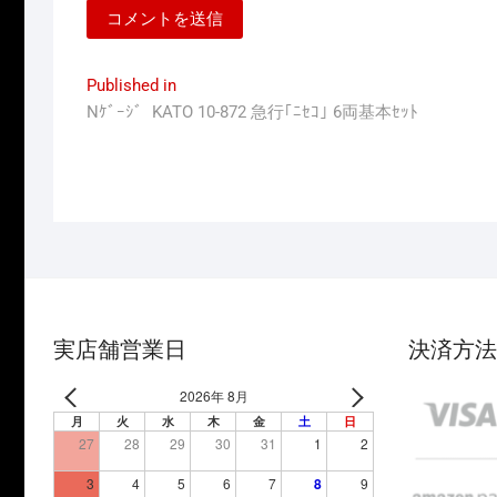
投
Published in
Nｹﾞｰｼﾞ KATO 10-872 急行｢ﾆｾｺ｣ 6両基本ｾｯﾄ
稿
ナ
ビ
ゲ
ー
シ
ョ
実店舗営業日
決済方法
ン
2026年 8月
月
火
水
木
金
土
日
27
28
29
30
31
1
2
3
4
5
6
7
8
9