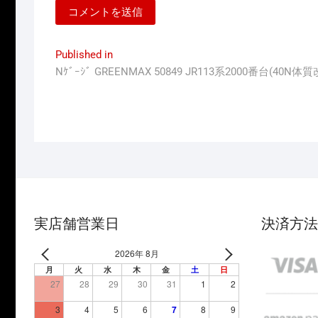
投
Published in
Nｹﾞｰｼﾞ GREENMAX 50849 JR113系2000番台(4
稿
ナ
ビ
ゲ
ー
シ
ョ
実店舗営業日
決済方法
ン
2026年 8月
月
火
水
木
金
土
日
27
28
29
30
31
1
2
3
4
5
6
7
8
9