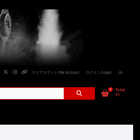
facebook
twitter
instagram
個
マイアカウント/My Account
ログイン/Login
JA
人
情
0
検
Total
¥0
索
報
対
の
象:
取
り
扱