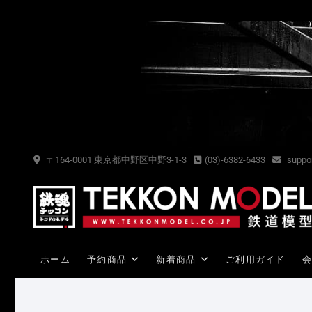
Skip
to
content
〒164-0001 東京都中野区中野3-1-3
(03)-6382-6433
suppor
ホーム
予約商品
新着商品
ご利用ガイド