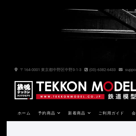
Skip
to
content
〒164-0001 東京都中野区中野3-1-3
(03)-6382-6433
suppor
ホーム
予約商品
新着商品
ご利用ガイド