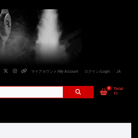
facebook
twitter
instagram
個
マイアカウント/My Account
ログイン/Login
JA
人
情
0
検
Total
¥0
索
報
対
の
象:
取
り
扱