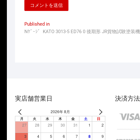
投
Published in
Nｹﾞｰｼﾞ KATO 3013-5 ED76 0 後期形 JR貨物試験塗装機
稿
ナ
ビ
ゲ
ー
シ
ョ
実店舗営業日
決済方法
ン
2026年 8月
月
火
水
木
金
土
日
27
28
29
30
31
1
2
3
4
5
6
7
8
9