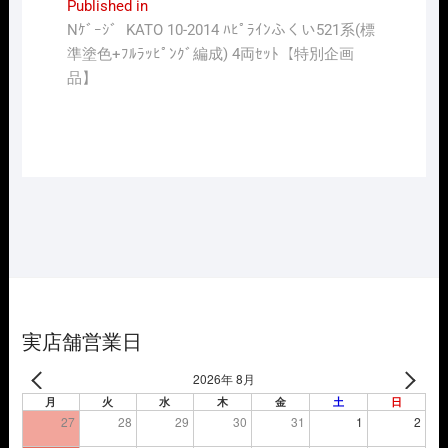
投
Published in
Nｹﾞｰｼﾞ KATO 10-2014 ﾊﾋﾟﾗｲﾝふくい521系(標
稿
準塗色+ﾌﾙﾗｯﾋﾟﾝｸﾞ編成) 4両ｾｯﾄ【特別企画
ナ
品】
ビ
ゲ
ー
シ
ョ
ン
実店舗営業日
2026年 8月
月
火
水
木
金
土
日
27
28
29
30
31
1
2