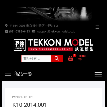
Skip
to
content
〒164-0001 東京都中野区中野3-1-3
Topba
(03)-6382-6433
support@tekkonmodel.co.jp
Menu
0
Total
検
¥0
索
対
商品一覧
象:
2026-01-09
K10-2014.001