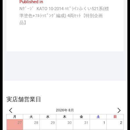
投
Published in
Nｹﾞｰｼﾞ KATO 10-2014 ﾊﾋﾟﾗｲﾝふくい521系(標
稿
準塗色+ﾌﾙﾗｯﾋﾟﾝｸﾞ編成) 4両ｾｯﾄ【特別企画
ナ
品】
ビ
ゲ
ー
シ
ョ
ン
実店舗営業日
2026年 8月
月
火
水
木
金
土
日
27
28
29
30
31
1
2