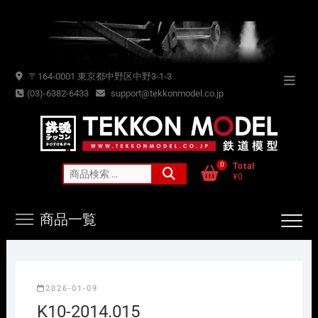
Skip
to
content
〒164-0001 東京都中野区中野3-1-3
Topba
(03)-6382-6433
support@tekkonmodel.co.jp
Menu
0
Total
検
¥0
索
対
商品一覧
象:
2026-01-09
K10-2014.015