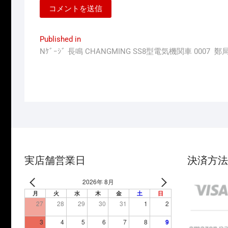
投
Published in
Nｹﾞｰｼﾞ 長鳴 CHANGMING SS8型電気機関車 0007 
稿
ナ
ビ
ゲ
ー
シ
ョ
実店舗営業日
決済方法
ン
2026年 8月
月
火
水
木
金
土
日
27
28
29
30
31
1
2
3
4
5
6
7
8
9