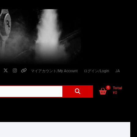
facebook
twitter
instagram
個
マイアカウント/My Account
ログイン/Login
JA
人
情
0
検
Total
¥0
索
報
対
の
象:
取
り
扱