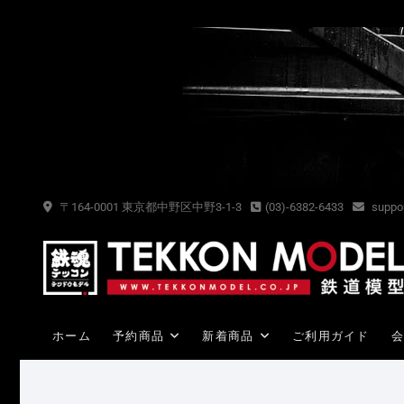
Skip
to
content
〒164-0001 東京都中野区中野3-1-3
(03)-6382-6433
suppor
ホーム
予約商品
新着商品
ご利用ガイド