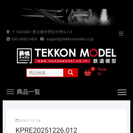
Skip
to
content
〒164-0001 東京都中野区中野3-1-3
Topba
(03)-6382-6433
support@tekkonmodel.co.jp
Menu
0
Total
検
¥0
索
対
商品一覧
象:
2025-12-28
KPRE20251226.012