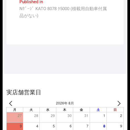
投
Published in
Nｹﾞｰｼﾞ KATO 8078 ｸ5000 (積載用自動車付属
稿
品がない)
ナ
ビ
ゲ
ー
シ
ョ
ン
実店舗営業日
2026年 8月
月
火
水
木
金
土
日
27
28
29
30
31
1
2
3
4
5
6
7
8
9