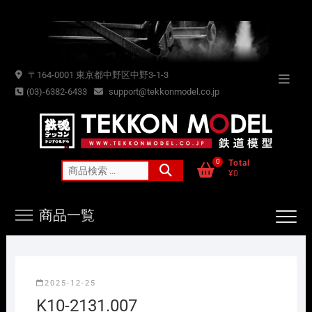
Skip
to
content
〒164-0001 東京都中野区中野3-1-3
Topba
(03)-6382-6433
support@tekkonmodel.co.jp
Menu
0
Total
検
¥0
索
対
商品一覧
象:
2025-12-25
K10-2131.007