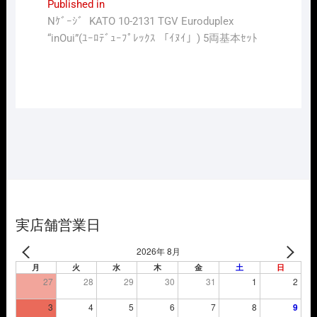
投
Published in
Nｹﾞｰｼﾞ KATO 10-2131 TGV Euroduplex
稿
“inOui”(ﾕｰﾛﾃﾞｭｰﾌﾟﾚｯｸｽ 「ｲﾇｲ」) 5両基本ｾｯﾄ
ナ
ビ
ゲ
ー
シ
ョ
ン
実店舗営業日
2026年 8月
月
火
水
木
金
土
日
27
28
29
30
31
1
2
3
4
5
6
7
8
9