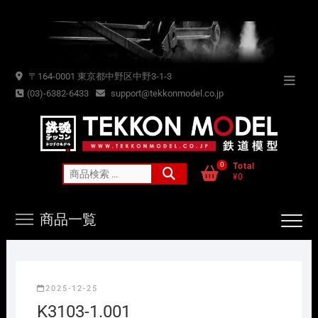
Skip
to
content
〒164-0001 東京都中野区中野3-1-3
Topba
(03)-6382-6433
support@tekkonmodel.co.jp
Menu
0
Total
検
¥0
索
対
商品一覧
象:
2025-12-25
K3103-1.001