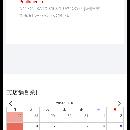
投
Published in
Nｹﾞｰｼﾞ KATO 3103-1 ｱﾙﾌﾟｽの凸形機関車
稿
Ge6/6-I ﾚｰﾃｨｯｼｭ･ｸﾛｺﾀﾞｲﾙ
ナ
ビ
ゲ
ー
シ
ョ
ン
実店舗営業日
2026年 8月
月
火
水
木
金
土
日
27
28
29
30
31
1
2
3
4
5
6
7
8
9