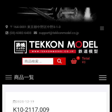
Skip
to
content
〒164-0001 東京都中野区中野3-1-3
Topba
(03)-6382-6433
support@tekkonmodel.co.jp
Menu
0
Total
検
¥0
索
対
商品一覧
象:
2025-12-19
K10-2117.009