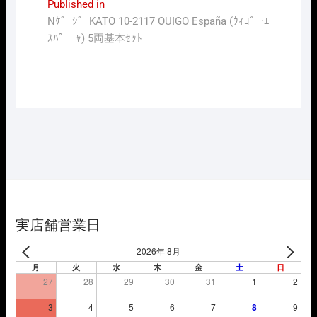
投
Published in
Nｹﾞｰｼﾞ KATO 10-2117 OUIGO España (ｳｨｺﾞｰ·ｴ
稿
ｽﾊﾟｰﾆｬ) 5両基本ｾｯﾄ
ナ
ビ
ゲ
ー
シ
ョ
ン
実店舗営業日
2026年 8月
月
火
水
木
金
土
日
27
28
29
30
31
1
2
3
4
5
6
7
8
9